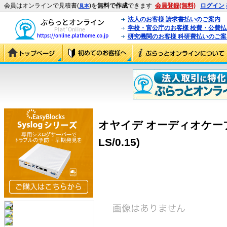
会員はオンラインで見積書(
)を
無料で作成
できます
会員登録(無料)
ログイン
見本
法人のお客様 請求書払いのご案内
学校・官公庁のお客様 校費・公費
研究機関のお客様 科研費払いのご案
オヤイデ オーディオケーブル H
LS/0.15)