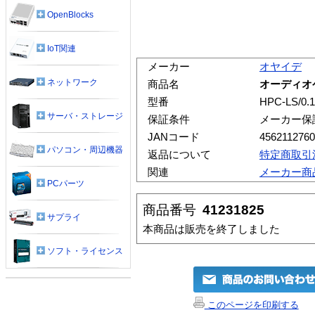
OpenBlocks
IoT関連
メーカー
オヤイデ
ネットワーク
商品名
オーディオケー
型番
HPC-LS/0.
サーバ・ストレージ
保証条件
メーカー保
JANコード
456211276
パソコン・周辺機器
返品について
特定商取引
関連
メーカー商
PCパーツ
商品番号
41231825
サプライ
本商品は販売を終了しました
ソフト・ライセンス
このページを印刷する