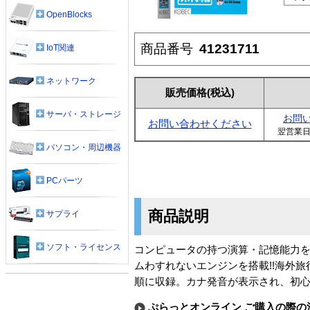
OpenBlocks
商品番号
41231711
IoT関連
ネットワーク
販売価格
(税込)
サーバ・ストレージ
お問
お問い合わせください
翌営業
パソコン・周辺機器
PCパーツ
商品説明
サプライ
ソフト・ライセンス
コンピュータの持つ演算・記憶能力
ムわすれないエンジンを搭載!!海外旅
順に収録。カナ発音が表示され、初
ぷらっとオンライン ご購入の際の