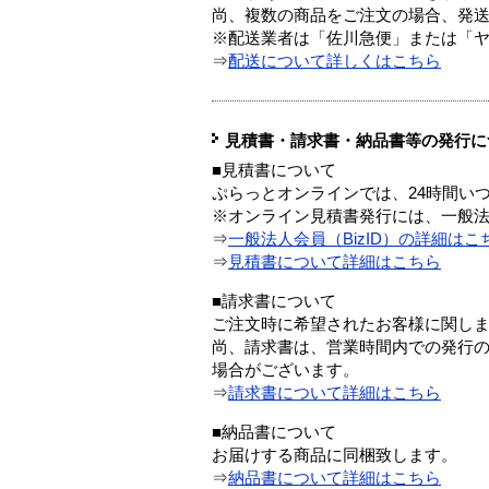
尚、複数の商品をご注文の場合、発
※配送業者は「佐川急便」または「
⇒
配送について詳しくはこちら
見積書・請求書・納品書等の発行に
■見積書について
ぷらっとオンラインでは、24時間い
※オンライン見積書発行には、一般法人
⇒
一般法人会員（BizID）の詳細はこ
⇒
見積書について詳細はこちら
■請求書について
ご注文時に希望されたお客様に関し
尚、請求書は、営業時間内での発行
場合がございます。
⇒
請求書について詳細はこちら
■納品書について
お届けする商品に同梱致します。
⇒
納品書について詳細はこちら