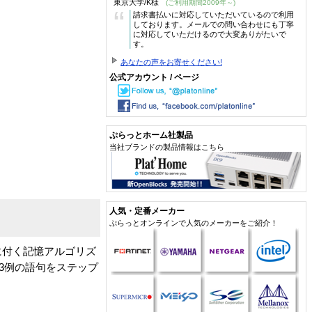
東京大学/K様
(ご利用期間2009年～)
“
請求書払いに対応していただいているので利用
しております。メールでの問い合わせにも丁寧
に対応していただけるので大変ありがたいで
す。
あなたの声をお寄せください!
公式アカウント / ページ
ぷらっとホーム社製品
当社ブランドの製品情報はこちら
人気・定番メーカー
ぷらっとオンラインで人気のメーカーをご紹介！
に付く記憶アルゴリズ
63例の語句をステップ