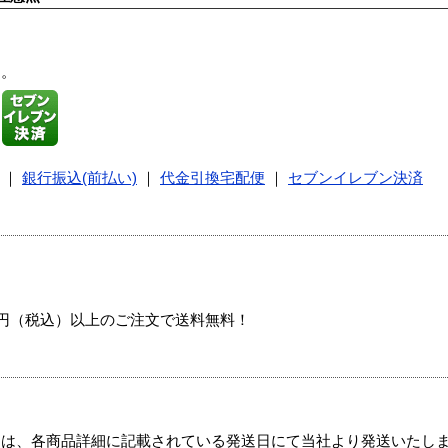
す。
｜
銀行振込(前払い)
｜
代金引換宅配便
｜
セブンイレブン決済
00円（税込）以上のご注文で送料無料！
ては、各商品詳細に記載されている発送日にて当社より発送いたし