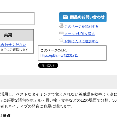
このページを印刷する
メールでURLを送る
納期
お気に入りに追加する
い合わせください
日までにご連絡します
このページのURL
https://plth.me/41231711
を活用し、ベストなタイミングで覚えきれない英単語を効率よく身
行に必要な語句をホテル・買い物・食事などの12の場面で分類。5
心者もネイティブの発音に容易に慣れます。
注意点