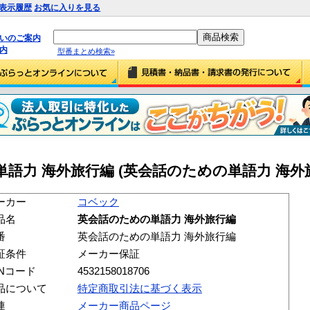
表示履歴
お気に入りを見る
払いのご案内
内
型番まとめ検索»
語力 海外旅行編 (英会話のための単語力 海外
ーカー
コベック
品名
英会話のための単語力 海外旅行編
番
英会話のための単語力 海外旅行編
証条件
メーカー保証
ANコード
4532158018706
品について
特定商取引法に基づく表示
連
メーカー商品ページ