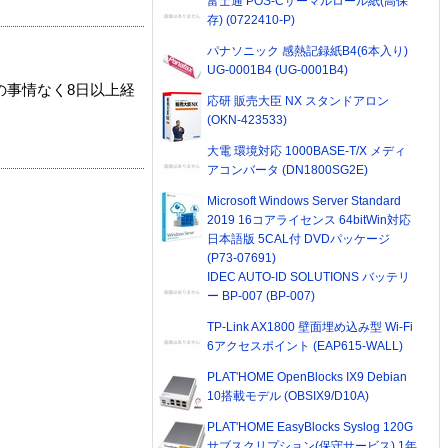
富士通 POS-Cサーマルロール紙(高保
存) (0722410-P)
パナソニック 感熱記録紙B4(6本入り)
UG-0001B4 (UG-0001B4)
の事情なく8日以上経
応研 販売大臣 NX スタンドアロン
(OKN-423533)
大電 環境対応 1000BASE-T/X メディ
アコンバータ (DN1800SG2E)
Microsoft Windows Server Standard
2019 16コアライセンス 64bitWin対応
日本語版 5CAL付 DVDパッケージ
(P73-07691)
IDEC AUTO-ID SOLUTIONS バッテリ
ー BP-007 (BP-007)
TP-Link AX1800 壁面埋め込み型 Wi-Fi
6アクセスポイント (EAP615-WALL)
PLAT'HOME OpenBlocks IX9 Debian
10搭載モデル (OBSIX9/D10A)
PLAT'HOME EasyBlocks Syslog 120G
サブスクリプション(保守サービス) 1年