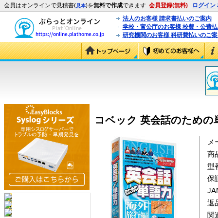
会員はオンラインで見積書(
)を
無料で作成
できます
会員登録(無料)
ログイン
見本
法人のお客様 請求書払いのご案内
学校・官公庁のお客様 校費・公費
研究機関のお客様 科研費払いのご案
コベック 英会話のための単
メ
商
型
保
J
返
関