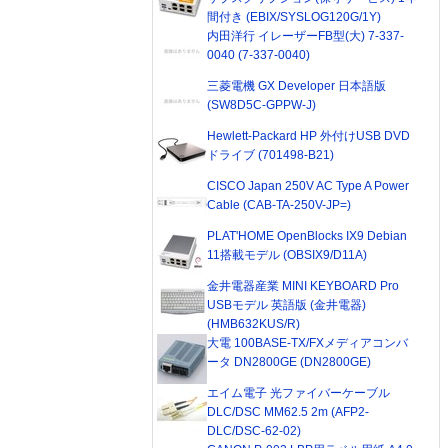
間付き (EBIX/SYSLOG120G/1Y)
内田洋行 イレーザーFB型(大) 7-337-
0040 (7-337-0040)
三菱電機 GX Developer 日本語版
(SW8D5C-GPPW-J)
Hewlett-Packard HP 外付けUSB DVD
ドライブ (701498-B21)
CISCO Japan 250V AC Type A Power
Cable (CAB-TA-250V-JP=)
PLAT'HOME OpenBlocks IX9 Debian
11搭載モデル (OBSIX9/D11A)
金井電器産業 MINI KEYBOARD Pro
USBモデル 英語版 (金井電器)
(HMB632KUS/R)
大電 100BASE-TX/FXメディアコンバ
ータ DN2800GE (DN2800GE)
エイム電子 光ファイバーケーブル
DLC/DSC MM62.5 2m (AFP2-
DLC/DSC-62-02)