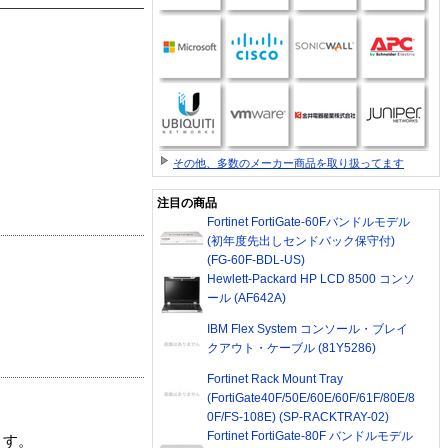
その他、多数のメーカー商品を取り扱ってます
注目の商品
Fortinet FortiGate-60Fバンドルモデル
(初年度先出しセンドバック保守付)
(FG-60F-BDL-US)
Hewlett-Packard HP LCD 8500 コンソ
ール (AF642A)
IBM Flex System コンソール・ブレイ
クアウト・ケーブル (81Y5286)
Fortinet Rack Mount Tray
(FortiGate40F/50E/60E/60F/61F/80E/8
0F/FS-108E) (SP-RACKTRAY-02)
Fortinet FortiGate-80F バンドルモデル
ます。