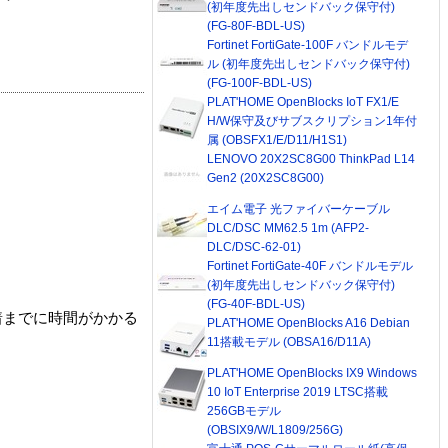
(初年度先出しセンドバック保守付)
(FG-80F-BDL-US)
Fortinet FortiGate-100F バンドルモデ
ル (初年度先出しセンドバック保守付)
(FG-100F-BDL-US)
PLAT'HOME OpenBlocks IoT FX1/E
H/W保守及びサブスクリプション1年付
属 (OBSFX1/E/D11/H1S1)
LENOVO 20X2SC8G00 ThinkPad L14
Gen2 (20X2SC8G00)
エイム電子 光ファイバーケーブル
DLC/DSC MM62.5 1m (AFP2-
DLC/DSC-62-01)
Fortinet FortiGate-40F バンドルモデル
(初年度先出しセンドバック保守付)
(FG-40F-BDL-US)
着までに時間がかかる
PLAT'HOME OpenBlocks A16 Debian
11搭載モデル (OBSA16/D11A)
PLAT'HOME OpenBlocks IX9 Windows
10 IoT Enterprise 2019 LTSC搭載
256GBモデル
(OBSIX9/W/L1809/256G)