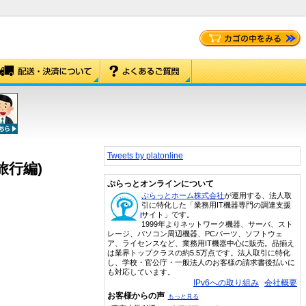
Tweets by platonline
旅行編)
ぷらっとオンラインについて
ぷらっとホーム株式会社
が運用する、法人取
引に特化した「業務用IT機器専門の調達支援
サイト」です。
1999年よりネットワーク機器、サーバ、スト
レージ、パソコン周辺機器、PCパーツ、ソフトウェ
ア、ライセンスなど、業務用IT機器中心に販売。品揃え
は業界トップクラスの約5.5万点です。法人取引に特化
し、学校・官公庁・一般法人のお客様の請求書後払いに
も対応しています。
IPv6への取り組み
会社概要
お客様からの声
もっと見る