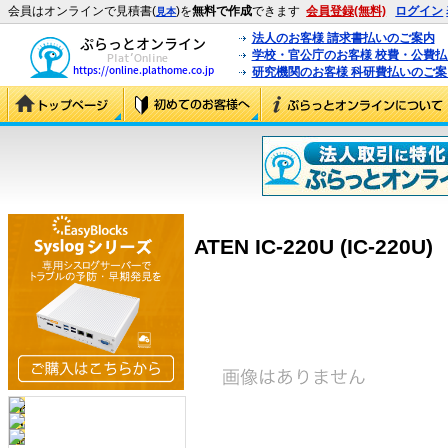
会員はオンラインで見積書(
)を
無料で作成
できます
会員登録(無料)
ログイン
見本
法人のお客様 請求書払いのご案内
学校・官公庁のお客様 校費・公費
研究機関のお客様 科研費払いのご案
ATEN IC-220U (IC-220U)