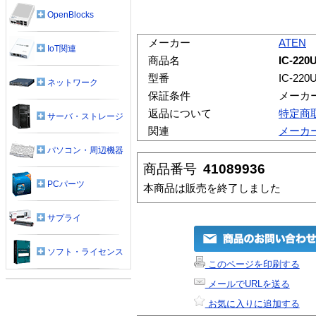
OpenBlocks
メーカー
ATEN
IoT関連
商品名
IC-220
型番
IC-220
ネットワーク
保証条件
メーカ
返品について
特定商
サーバ・ストレージ
関連
メーカ
パソコン・周辺機器
商品番号
41089936
PCパーツ
本商品は販売を終了しました
サプライ
ソフト・ライセンス
このページを印刷する
メールでURLを送る
お気に入りに追加する