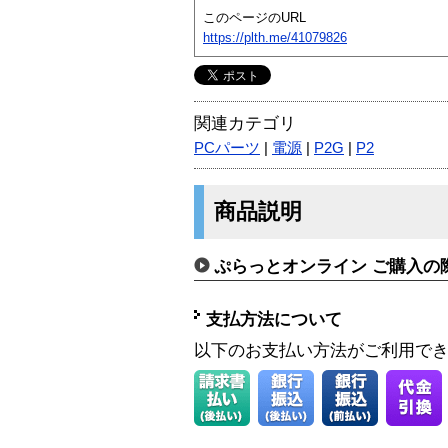
このページのURL
https://plth.me/41079826
関連カテゴリ
PCパーツ
|
電源
|
P2G
|
P2
商品説明
ぷらっとオンライン ご購入の
支払方法について
以下のお支払い方法がご利用で