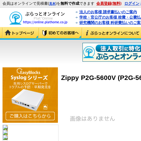
会員はオンラインで見積書(
)を
無料で作成
できます
会員登録(無料)
ログイン
見本
法人のお客様 請求書払いのご案内
学校・官公庁のお客様 校費・公費
研究機関のお客様 科研費払いのご案
Zippy P2G-5600V (P2G-5