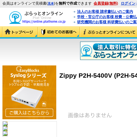
会員はオンラインで見積書(
)を
無料で作成
できます
会員登録(無料)
ログイン
見本
法人のお客様 請求書払いのご案内
学校・官公庁のお客様 校費・公費
研究機関のお客様 科研費払いのご案
Zippy P2H-5400V (P2H-5