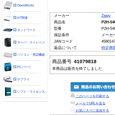
OpenBlocks
メーカー
Zippy
IoT関連
商品名
P2H-54
型番
P2H-54
ネットワーク
保証条件
メーカ
JANコード
458014
サーバ・ストレージ
返品について
特定商
パソコン・周辺機器
商品番号
41079818
PCパーツ
本商品は販売を終了しました
サプライ
ソフト・ライセンス
このページを印刷する
メールでURLを送る
お気に入りに追加する