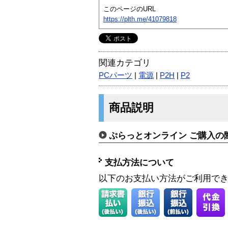
このページのURL
https://plth.me/41079818
関連カテゴリ
PCパーツ
|
電源
|
P2H
|
P2
商品説明
ぷらっとオンライン ご購入の
支払方法について
以下のお支払い方法がご利用で