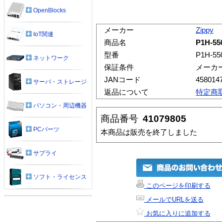
OpenBlocks
メーカー
Zippy
IoT関連
商品名
P1H-55
型番
P1H-55
ネットワーク
保証条件
メーカ
JANコード
458014
サーバ・ストレージ
返品について
特定商
パソコン・周辺機器
商品番号
41079805
PCパーツ
本商品は販売を終了しました
サプライ
ソフト・ライセンス
このページを印刷する
メールでURLを送る
お気に入りに追加する