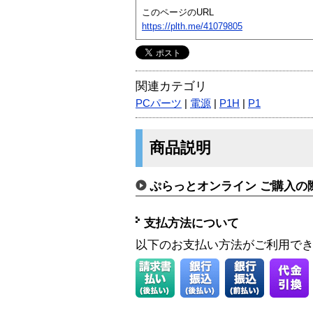
このページのURL
https://plth.me/41079805
関連カテゴリ
PCパーツ
|
電源
|
P1H
|
P1
商品説明
ぷらっとオンライン ご購入の
支払方法について
以下のお支払い方法がご利用で