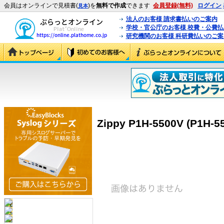
会員はオンラインで見積書(
)を
無料で作成
できます
会員登録(無料)
ログイン
見本
法人のお客様 請求書払いのご案内
学校・官公庁のお客様 校費・公費
研究機関のお客様 科研費払いのご案
Zippy P1H-5500V (P1H-5