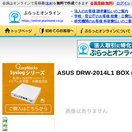
会員はオンラインで見積書(
)を
無料で作成
できます
会員登録(無料)
ログイン
見本
法人のお客様 請求書払いのご案内
学校・官公庁のお客様 校費・公費
研究機関のお客様 科研費払いのご案
ASUS DRW-2014L1 BOX 