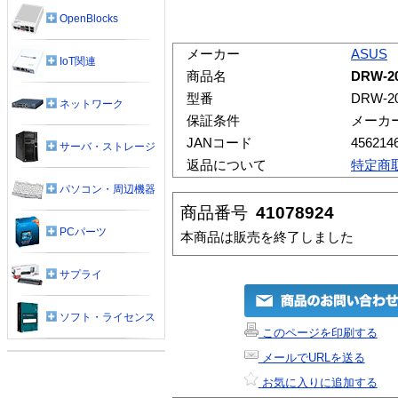
OpenBlocks
メーカー
ASUS
IoT関連
商品名
DRW-2
型番
DRW-2
ネットワーク
保証条件
メーカ
JANコード
456214
サーバ・ストレージ
返品について
特定商
パソコン・周辺機器
商品番号
41078924
PCパーツ
本商品は販売を終了しました
サプライ
ソフト・ライセンス
このページを印刷する
メールでURLを送る
お気に入りに追加する