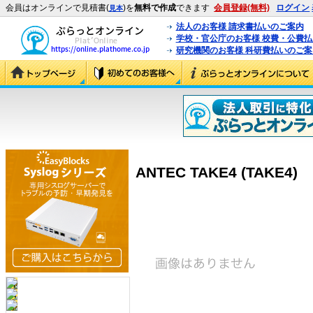
会員はオンラインで見積書(
)を
無料で作成
できます
会員登録(無料)
ログイン
見本
法人のお客様 請求書払いのご案内
学校・官公庁のお客様 校費・公費
研究機関のお客様 科研費払いのご案
ANTEC TAKE4 (TAKE4)