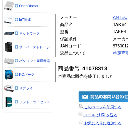
OpenBlocks
メーカー
ANTEC
IoT関連
商品名
TAKE4
型番
TAKE4
ネットワーク
保証条件
メーカ
JANコード
976001
サーバ・ストレージ
返品について
特定商
パソコン・周辺機器
商品番号
41078313
PCパーツ
本商品は販売を終了しました
サプライ
ソフト・ライセンス
このページを印刷する
メールでURLを送る
お気に入りに追加する