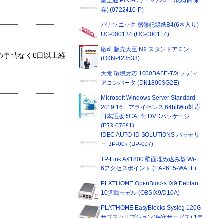
富士通 POS-Cサーマルロール紙(高保
存) (0722410-P)
パナソニック 感熱記録紙B4(6本入り)
UG-0001B4 (UG-0001B4)
応研 販売大臣 NX スタンドアロン
の事情なく8日以上経
(OKN-423533)
大電 環境対応 1000BASE-T/X メディ
アコンバータ (DN1800SG2E)
Microsoft Windows Server Standard
2019 16コアライセンス 64bitWin対応
日本語版 5CAL付 DVDパッケージ
(P73-07691)
IDEC AUTO-ID SOLUTIONS バッテリ
ー BP-007 (BP-007)
TP-Link AX1800 壁面埋め込み型 Wi-Fi
6アクセスポイント (EAP615-WALL)
PLAT'HOME OpenBlocks IX9 Debian
10搭載モデル (OBSIX9/D10A)
PLAT'HOME EasyBlocks Syslog 120G
サブスクリプション(保守サービス) 1年