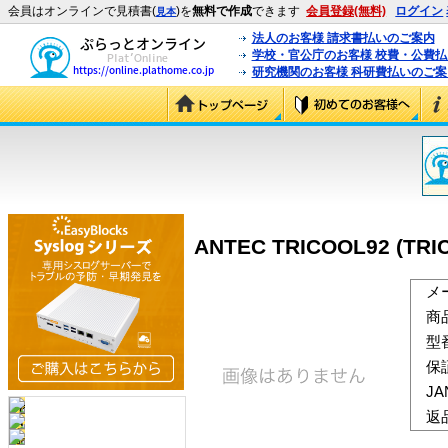
会員はオンラインで見積書(
)を
無料で作成
できます
会員登録(無料)
ログイン
見本
法人のお客様 請求書払いのご案内
学校・官公庁のお客様 校費・公費
研究機関のお客様 科研費払いのご案
ANTEC TRICOOL92 (TRI
メ
商
型
保
J
返