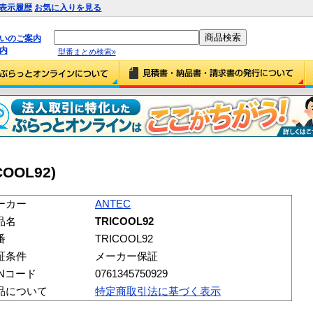
表示履歴
お気に入りを見る
払いのご案内
内
型番まとめ検索»
COOL92)
ーカー
ANTEC
品名
TRICOOL92
番
TRICOOL92
証条件
メーカー保証
ANコード
0761345750929
品について
特定商取引法に基づく表示