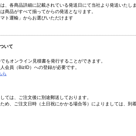
ては、各商品詳細に記載されている発送日にて当社より発送いたし
送は商品がすべて揃ってからの発送となります。
ヤマト運輸」からお選びいただけます
ついて
つでもオンライン見積書を発行することができます。
会員（BizID）への登録が必要です。
ちら
ましては、ご注文後に別途郵送しております。
のため、ご注文日時（土日祝にかかる場合等）によりましては、到