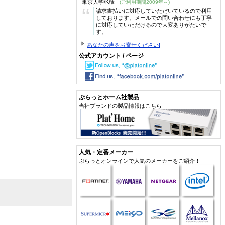
東京大学/K様
(ご利用期間2009年～)
“
請求書払いに対応していただいているので利用
しております。メールでの問い合わせにも丁寧
に対応していただけるので大変ありがたいで
す。
あなたの声をお寄せください!
公式アカウント / ページ
ぷらっとホーム社製品
当社ブランドの製品情報はこちら
人気・定番メーカー
ぷらっとオンラインで人気のメーカーをご紹介！