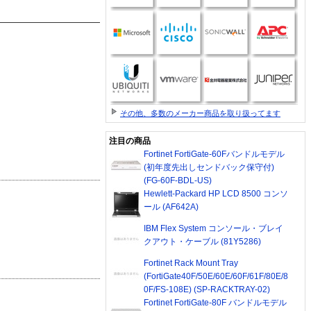
その他、多数のメーカー商品を取り扱ってます
注目の商品
Fortinet FortiGate-60Fバンドルモデル
(初年度先出しセンドバック保守付)
(FG-60F-BDL-US)
Hewlett-Packard HP LCD 8500 コンソ
ール (AF642A)
IBM Flex System コンソール・ブレイ
クアウト・ケーブル (81Y5286)
Fortinet Rack Mount Tray
(FortiGate40F/50E/60E/60F/61F/80E/8
0F/FS-108E) (SP-RACKTRAY-02)
Fortinet FortiGate-80F バンドルモデル