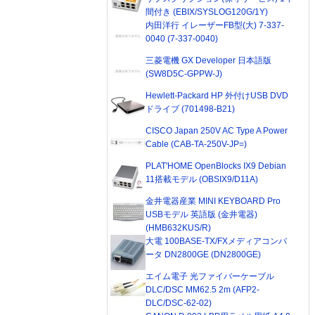
間付き (EBIX/SYSLOG120G/1Y)
内田洋行 イレーザーFB型(大) 7-337-
0040 (7-337-0040)
三菱電機 GX Developer 日本語版
(SW8D5C-GPPW-J)
Hewlett-Packard HP 外付けUSB DVD
ドライブ (701498-B21)
CISCO Japan 250V AC Type A Power
Cable (CAB-TA-250V-JP=)
PLAT'HOME OpenBlocks IX9 Debian
11搭載モデル (OBSIX9/D11A)
金井電器産業 MINI KEYBOARD Pro
USBモデル 英語版 (金井電器)
(HMB632KUS/R)
大電 100BASE-TX/FXメディアコンバ
ータ DN2800GE (DN2800GE)
エイム電子 光ファイバーケーブル
DLC/DSC MM62.5 2m (AFP2-
DLC/DSC-62-02)