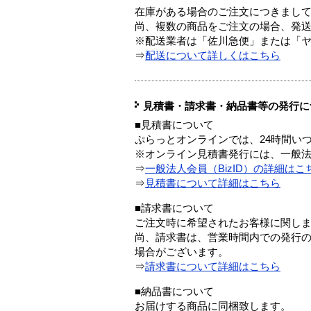
在庫がある場合のご注文につきまし
尚、複数の商品をご注文の場合、発
※配送業者は「佐川急便」または「
⇒
配送について詳しくはこちら
見積書・請求書・納品書等の発行に
■見積書について
ぷらっとオンラインでは、24時間い
※オンライン見積書発行には、一般法人
⇒
一般法人会員（BizID）の詳細はこ
⇒
見積書について詳細はこちら
■請求書について
ご注文時に希望されたお客様に関し
尚、請求書は、営業時間内での発行
場合がございます。
⇒
請求書について詳細はこちら
■納品書について
お届けする商品に同梱致します。