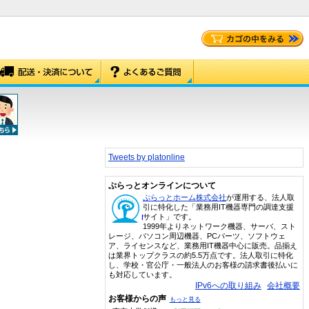
Tweets by platonline
ぷらっとオンラインについて
ぷらっとホーム株式会社
が運用する、法人取
引に特化した「業務用IT機器専門の調達支援
サイト」です。
1999年よりネットワーク機器、サーバ、スト
レージ、パソコン周辺機器、PCパーツ、ソフトウェ
ア、ライセンスなど、業務用IT機器中心に販売。品揃え
は業界トップクラスの約5.5万点です。法人取引に特化
し、学校・官公庁・一般法人のお客様の請求書後払いに
も対応しています。
IPv6への取り組み
会社概要
お客様からの声
もっと見る