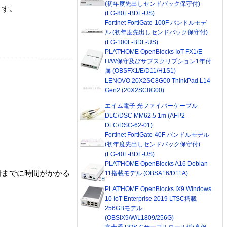
(初年度先出しセンドバック保守付)
ます。
(FG-80F-BDL-US)
Fortinet FortiGate-100F バンドルモデ
ル (初年度先出しセンドバック保守付)
(FG-100F-BDL-US)
PLAT'HOME OpenBlocks IoT FX1/E
H/W保守及びサブスクリプション1年付
属 (OBSFX1/E/D11/H1S1)
LENOVO 20X2SC8G00 ThinkPad L14
Gen2 (20X2SC8G00)
エイム電子 光ファイバーケーブル
DLC/DSC MM62.5 1m (AFP2-
DLC/DSC-62-01)
Fortinet FortiGate-40F バンドルモデル
(初年度先出しセンドバック保守付)
(FG-40F-BDL-US)
PLAT'HOME OpenBlocks A16 Debian
着までに時間がかかる
11搭載モデル (OBSA16/D11A)
PLAT'HOME OpenBlocks IX9 Windows
10 IoT Enterprise 2019 LTSC搭載
256GBモデル
(OBSIX9/W/L1809/256G)