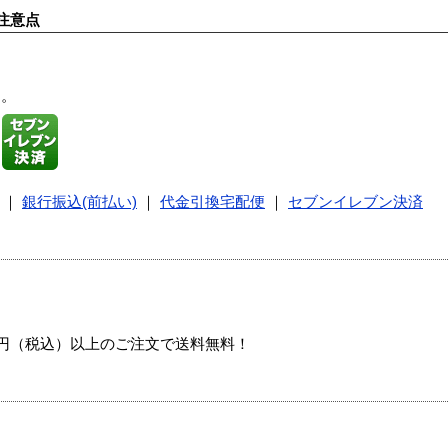
注意点
す。
｜
銀行振込(前払い)
｜
代金引換宅配便
｜
セブンイレブン決済
00円（税込）以上のご注文で送料無料！