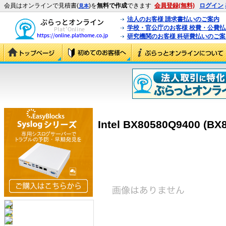
会員はオンラインで見積書(
)を
無料で作成
できます
会員登録(無料)
ログイン
見本
法人のお客様 請求書払いのご案内
学校・官公庁のお客様 校費・公費
研究機関のお客様 科研費払いのご案
Intel BX80580Q9400 (BX