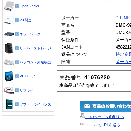
OpenBlocks
メーカー
D-LINK
IoT関連
商品名
DMC-9
型番
DMC-9
ネットワーク
保証条件
メーカ
JANコード
458221
サーバ・ストレージ
返品について
特定商
関連
メーカ
パソコン・周辺機器
商品番号
41076220
PCパーツ
本商品は販売を終了しました
サプライ
ソフト・ライセンス
このページを印刷する
メールでURLを送る