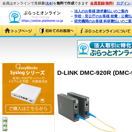
会員はオンラインで見積書(
)を
無料で作成
できます
会員登録(無料)
ログイン
見本
法人のお客様 請求書払いのご案内
学校・官公庁のお客様 校費・公費
研究機関のお客様 科研費払いのご案
D-LINK DMC-920R (DMC-