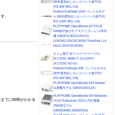
(初年度先出しセンドバック保守付)
(FG-80F-BDL-US)
Fortinet FortiGate-100F バンドルモデ
ます。
ル (初年度先出しセンドバック保守付)
(FG-100F-BDL-US)
PLAT'HOME OpenBlocks IoT FX1/E
H/W保守及びサブスクリプション1年付
属 (OBSFX1/E/D11/H1S1)
LENOVO 20X2SC8G00 ThinkPad L14
Gen2 (20X2SC8G00)
エイム電子 光ファイバーケーブル
DLC/DSC MM62.5 1m (AFP2-
DLC/DSC-62-01)
Fortinet FortiGate-40F バンドルモデル
(初年度先出しセンドバック保守付)
(FG-40F-BDL-US)
PLAT'HOME OpenBlocks A16 Debian
11搭載モデル (OBSA16/D11A)
PLAT'HOME OpenBlocks IX9 Windows
着までに時間がかかる
10 IoT Enterprise 2019 LTSC搭載
256GBモデル
(OBSIX9/W/L1809/256G)