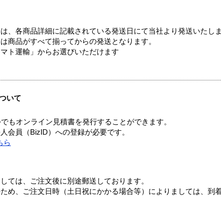
ては、各商品詳細に記載されている発送日にて当社より発送いたし
送は商品がすべて揃ってからの発送となります。
ヤマト運輸」からお選びいただけます
ついて
つでもオンライン見積書を発行することができます。
会員（BizID）への登録が必要です。
ちら
ましては、ご注文後に別途郵送しております。
のため、ご注文日時（土日祝にかかる場合等）によりましては、到