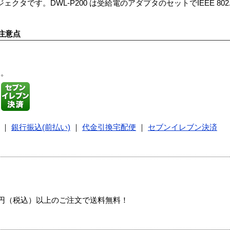
ェクタです。DWL-P200 は受給電のアダプタのセットでIEEE 802
注意点
す。
｜
銀行振込(前払い)
｜
代金引換宅配便
｜
セブンイレブン決済
00円（税込）以上のご注文で送料無料！