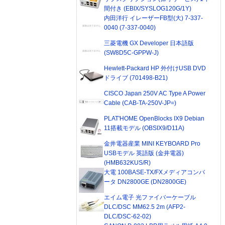
間付き (EBIX/SYSLOG120G/1Y)
内田洋行 イレーザーFB型(大) 7-337-
0040 (7-337-0040)
三菱電機 GX Developer 日本語版
(SW8D5C-GPPW-J)
Hewlett-Packard HP 外付けUSB DVD
ドライブ (701498-B21)
CISCO Japan 250V AC Type A Power
Cable (CAB-TA-250V-JP=)
PLAT'HOME OpenBlocks IX9 Debian
11搭載モデル (OBSIX9/D11A)
金井電器産業 MINI KEYBOARD Pro
USBモデル 英語版 (金井電器)
(HMB632KUS/R)
大電 100BASE-TX/FXメディアコンバ
ータ DN2800GE (DN2800GE)
エイム電子 光ファイバーケーブル
DLC/DSC MM62.5 2m (AFP2-
DLC/DSC-62-02)