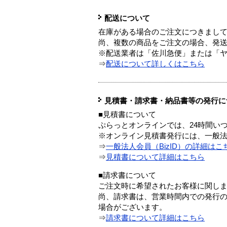
配送について
在庫がある場合のご注文につきまし
尚、複数の商品をご注文の場合、発
※配送業者は「佐川急便」または「
⇒
配送について詳しくはこちら
見積書・請求書・納品書等の発行に
■見積書について
ぷらっとオンラインでは、24時間い
※オンライン見積書発行には、一般法人
⇒
一般法人会員（BizID）の詳細はこ
⇒
見積書について詳細はこちら
■請求書について
ご注文時に希望されたお客様に関し
尚、請求書は、営業時間内での発行
場合がございます。
⇒
請求書について詳細はこちら