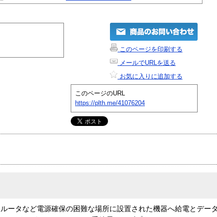
このページを印刷する
メールでURLを送る
お気に入りに追加する
このページのURL
https://plth.me/41076204
、ルータなど電源確保の困難な場所に設置された機器へ給電とデー