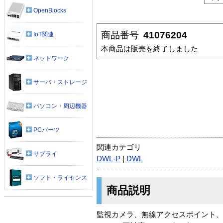
OpenBlocks
商品番号
41076204
IoT関連
本商品は販売を終了しました
ネットワーク
サーバ・ストレージ
パソコン・周辺機器
PCパーツ
関連カテゴリ
サプライ
DWL-P
|
DWL
ソフト・ライセンス
商品説明
監視カメラ、無線アクセスポイント