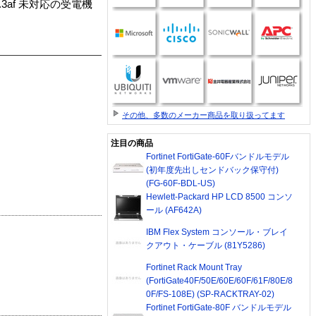
.3af 未対応の受電機
その他、多数のメーカー商品を取り扱ってます
注目の商品
Fortinet FortiGate-60Fバンドルモデル
(初年度先出しセンドバック保守付)
(FG-60F-BDL-US)
Hewlett-Packard HP LCD 8500 コンソ
ール (AF642A)
IBM Flex System コンソール・ブレイ
クアウト・ケーブル (81Y5286)
Fortinet Rack Mount Tray
(FortiGate40F/50E/60E/60F/61F/80E/8
0F/FS-108E) (SP-RACKTRAY-02)
Fortinet FortiGate-80F バンドルモデル