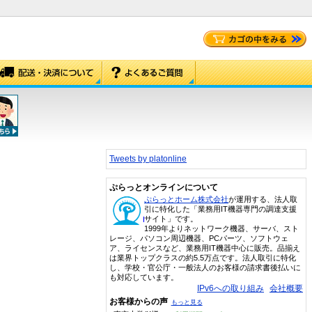
Tweets by platonline
ぷらっとオンラインについて
ぷらっとホーム株式会社
が運用する、法人取
引に特化した「業務用IT機器専門の調達支援
サイト」です。
1999年よりネットワーク機器、サーバ、スト
レージ、パソコン周辺機器、PCパーツ、ソフトウェ
ア、ライセンスなど、業務用IT機器中心に販売。品揃え
は業界トップクラスの約5.5万点です。法人取引に特化
し、学校・官公庁・一般法人のお客様の請求書後払いに
も対応しています。
IPv6への取り組み
会社概要
お客様からの声
もっと見る