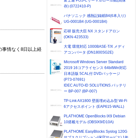
富士通 POS-Cサーマルロール紙(高保
存) (0722410-P)
パナソニック 感熱記録紙B4(6本入り)
UG-0001B4 (UG-0001B4)
応研 販売大臣 NX スタンドアロン
(OKN-423533)
大電 環境対応 1000BASE-T/X メディ
の事情なく8日以上経
アコンバータ (DN1800SG2E)
Microsoft Windows Server Standard
2019 16コアライセンス 64bitWin対応
日本語版 5CAL付 DVDパッケージ
(P73-07691)
IDEC AUTO-ID SOLUTIONS バッテリ
ー BP-007 (BP-007)
TP-Link AX1800 壁面埋め込み型 Wi-Fi
6アクセスポイント (EAP615-WALL)
PLAT'HOME OpenBlocks IX9 Debian
10搭載モデル (OBSIX9/D10A)
PLAT'HOME EasyBlocks Syslog 120G
サブスクリプション(保守サービス) 1年