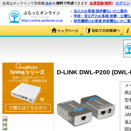
会員はオンラインで見積書(
)を
無料で作成
できます
会員登録(無料)
ログイン
見本
法人のお客様 請求書払いのご案内
学校・官公庁のお客様 校費・公費
研究機関のお客様 科研費払いのご案
D-LINK DWL-P200 (DWL-
メ
商
型
保
J
返
関