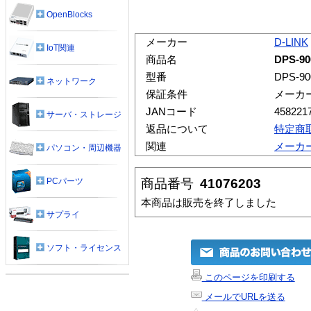
OpenBlocks
メーカー
D-LINK
IoT関連
商品名
DPS-90
型番
DPS-90
ネットワーク
保証条件
メーカ
JANコード
458221
サーバ・ストレージ
返品について
特定商
関連
メーカ
パソコン・周辺機器
商品番号
41076203
PCパーツ
本商品は販売を終了しました
サプライ
ソフト・ライセンス
このページを印刷する
メールでURLを送る