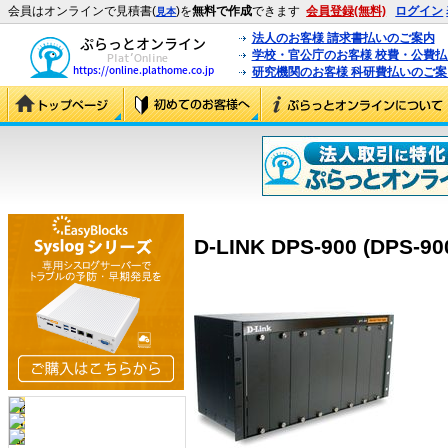
会員はオンラインで見積書(
)を
無料で作成
できます
会員登録(無料)
ログイン
見本
法人のお客様 請求書払いのご案内
学校・官公庁のお客様 校費・公費
研究機関のお客様 科研費払いのご案
D-LINK DPS-900 (DPS-90