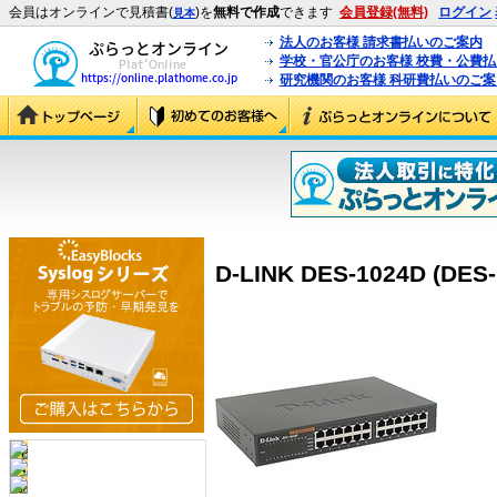
会員はオンラインで見積書(
)を
無料で作成
できます
会員登録(無料)
ログイン
見本
法人のお客様 請求書払いのご案内
学校・官公庁のお客様 校費・公費
研究機関のお客様 科研費払いのご案
D-LINK DES-1024D (DES-