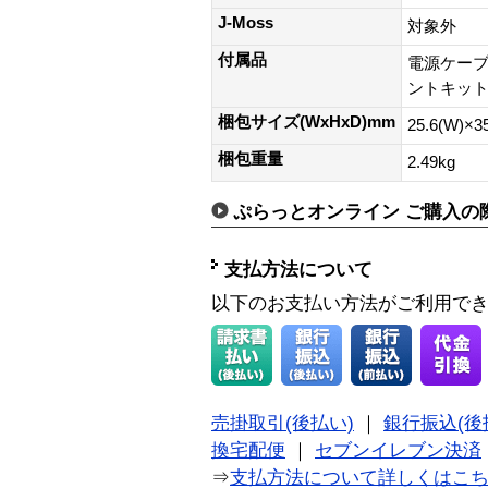
J-Moss
対象外
付属品
電源ケーブ
ントキッ
梱包サイズ(WxHxD)mm
25.6(W)×3
梱包重量
2.49kg
ぷらっとオンライン ご購入の
支払方法について
以下のお支払い方法がご利用で
売掛取引(後払い)
｜
銀行振込(後
換宅配便
｜
セブンイレブン決済
⇒
支払方法について詳しくはこ