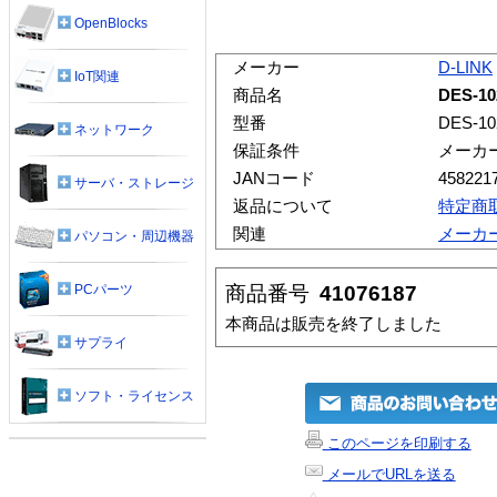
OpenBlocks
メーカー
D-LINK
IoT関連
商品名
DES-10
型番
DES-10
ネットワーク
保証条件
メーカ
JANコード
458221
サーバ・ストレージ
返品について
特定商
関連
メーカ
パソコン・周辺機器
商品番号
41076187
PCパーツ
本商品は販売を終了しました
サプライ
ソフト・ライセンス
このページを印刷する
メールでURLを送る