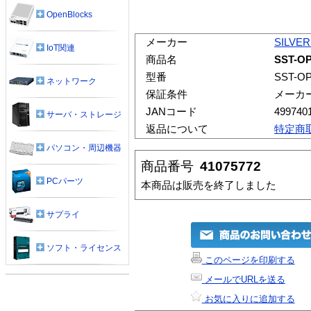
OpenBlocks
メーカー
SILVE
IoT関連
商品名
SST-OP
型番
SST-OP
ネットワーク
保証条件
メーカ
JANコード
499740
サーバ・ストレージ
返品について
特定商
パソコン・周辺機器
商品番号
41075772
PCパーツ
本商品は販売を終了しました
サプライ
ソフト・ライセンス
このページを印刷する
メールでURLを送る
お気に入りに追加する