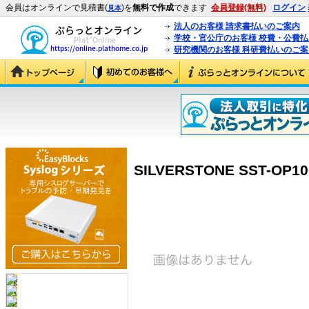
会員はオンラインで見積書(
)を
無料で作成
できます
会員登録(無料)
ログイン
見本
法人のお客様 請求書払いのご案内
学校・官公庁のお客様 校費・公費
研究機関のお客様 科研費払いのご案
SILVERSTONE SST-OP100