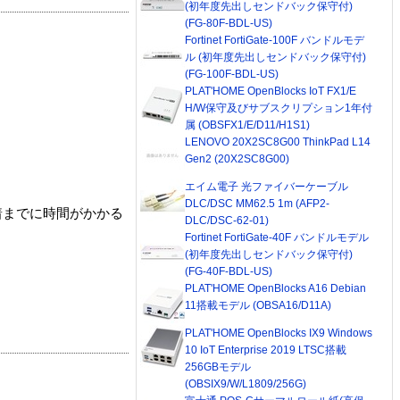
(初年度先出しセンドバック保守付)
(FG-80F-BDL-US)
Fortinet FortiGate-100F バンドルモデ
ル (初年度先出しセンドバック保守付)
(FG-100F-BDL-US)
PLAT'HOME OpenBlocks IoT FX1/E
H/W保守及びサブスクリプション1年付
属 (OBSFX1/E/D11/H1S1)
LENOVO 20X2SC8G00 ThinkPad L14
Gen2 (20X2SC8G00)
エイム電子 光ファイバーケーブル
DLC/DSC MM62.5 1m (AFP2-
着までに時間がかかる
DLC/DSC-62-01)
Fortinet FortiGate-40F バンドルモデル
(初年度先出しセンドバック保守付)
(FG-40F-BDL-US)
PLAT'HOME OpenBlocks A16 Debian
11搭載モデル (OBSA16/D11A)
PLAT'HOME OpenBlocks IX9 Windows
10 IoT Enterprise 2019 LTSC搭載
256GBモデル
(OBSIX9/W/L1809/256G)