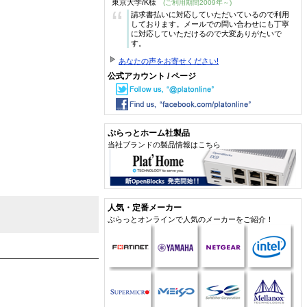
東京大学/K様
(ご利用期間2009年～)
“
請求書払いに対応していただいているので利用
しております。メールでの問い合わせにも丁寧
に対応していただけるので大変ありがたいで
す。
あなたの声をお寄せください!
公式アカウント / ページ
ぷらっとホーム社製品
当社ブランドの製品情報はこちら
人気・定番メーカー
ぷらっとオンラインで人気のメーカーをご紹介！