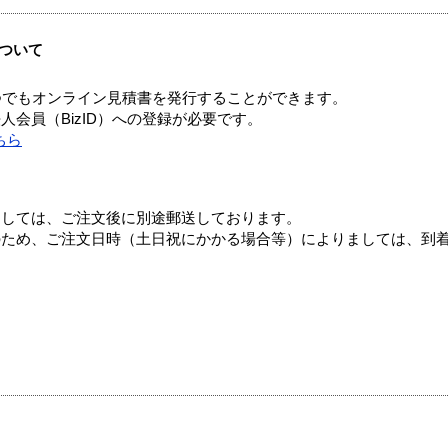
ついて
つでもオンライン見積書を発行することができます。
会員（BizID）への登録が必要です。
ちら
ましては、ご注文後に別途郵送しております。
のため、ご注文日時（土日祝にかかる場合等）によりましては、到