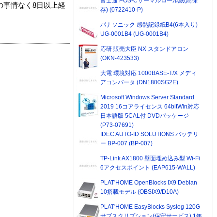
富士通 POS-Cサーマルロール紙(高保
の事情なく8日以上経
存) (0722410-P)
パナソニック 感熱記録紙B4(6本入り)
UG-0001B4 (UG-0001B4)
応研 販売大臣 NX スタンドアロン
(OKN-423533)
大電 環境対応 1000BASE-T/X メディ
アコンバータ (DN1800SG2E)
Microsoft Windows Server Standard
2019 16コアライセンス 64bitWin対応
日本語版 5CAL付 DVDパッケージ
(P73-07691)
IDEC AUTO-ID SOLUTIONS バッテリ
ー BP-007 (BP-007)
TP-Link AX1800 壁面埋め込み型 Wi-Fi
6アクセスポイント (EAP615-WALL)
PLAT'HOME OpenBlocks IX9 Debian
10搭載モデル (OBSIX9/D10A)
PLAT'HOME EasyBlocks Syslog 120G
サブスクリプション(保守サービス) 1年