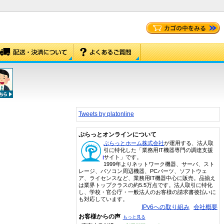
Tweets by platonline
ぷらっとオンラインについて
ぷらっとホーム株式会社
が運用する、法人取
引に特化した「業務用IT機器専門の調達支援
サイト」です。
1999年よりネットワーク機器、サーバ、スト
レージ、パソコン周辺機器、PCパーツ、ソフトウェ
ア、ライセンスなど、業務用IT機器中心に販売。品揃え
は業界トップクラスの約5.5万点です。法人取引に特化
し、学校・官公庁・一般法人のお客様の請求書後払いに
も対応しています。
IPv6への取り組み
会社概要
お客様からの声
もっと見る