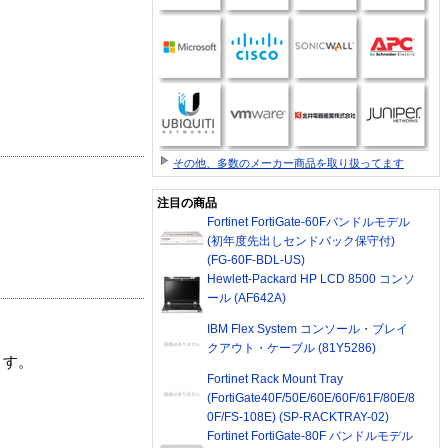
その他、多数のメーカー商品を取り扱ってます
注目の商品
Fortinet FortiGate-60Fバンドルモデル
(初年度先出しセンドバック保守付)
(FG-60F-BDL-US)
Hewlett-Packard HP LCD 8500 コンソ
ール (AF642A)
IBM Flex System コンソール・ブレイ
クアウト・ケーブル (81Y5286)
ます。
Fortinet Rack Mount Tray
(FortiGate40F/50E/60E/60F/61F/80E/8
0F/FS-108E) (SP-RACKTRAY-02)
Fortinet FortiGate-80F バンドルモデル