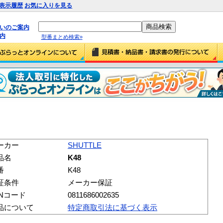
表示履歴
お気に入りを見る
払いのご案内
内
型番まとめ検索»
ーカー
SHUTTLE
品名
K48
番
K48
証条件
メーカー保証
ANコード
0811686002635
品について
特定商取引法に基づく表示