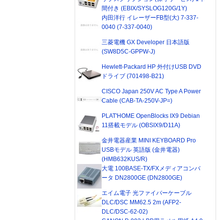
間付き (EBIX/SYSLOG120G/1Y)
内田洋行 イレーザーFB型(大) 7-337-
0040 (7-337-0040)
三菱電機 GX Developer 日本語版
(SW8D5C-GPPW-J)
Hewlett-Packard HP 外付けUSB DVD
ドライブ (701498-B21)
CISCO Japan 250V AC Type A Power
Cable (CAB-TA-250V-JP=)
PLAT'HOME OpenBlocks IX9 Debian
11搭載モデル (OBSIX9/D11A)
金井電器産業 MINI KEYBOARD Pro
USBモデル 英語版 (金井電器)
(HMB632KUS/R)
大電 100BASE-TX/FXメディアコンバ
ータ DN2800GE (DN2800GE)
エイム電子 光ファイバーケーブル
DLC/DSC MM62.5 2m (AFP2-
DLC/DSC-62-02)