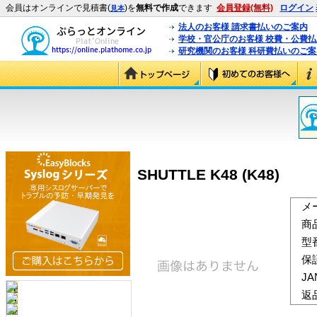
会員はオンラインで見積書(
)を
無料で作成
できます
会員登録(無料)
ログイン
見本
法人のお客様 請求書払いのご案内
学校・官公庁のお客様 校費・公費
研究機関のお客様 科研費払いのご案
SHUTTLE K48 (K48)
メ
商
型
保
J
返