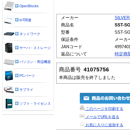
OpenBlocks
メーカー
SILVE
IoT関連
商品名
SST-S
型番
SST-S
ネットワーク
保証条件
メーカ
JANコード
499740
サーバ・ストレージ
返品について
特定商
パソコン・周辺機器
商品番号
41075756
PCパーツ
本商品は販売を終了しました
サプライ
ソフト・ライセンス
このページを印刷する
メールでURLを送る
お気に入りに追加する