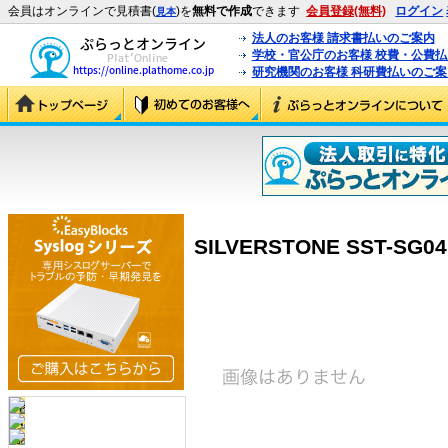
会員はオンラインで見積書(
)を
無料で作成
できます
会員登録(無料)
ログイン
見本
法人のお客様 請求書払いのご案内
学校・官公庁のお客様 校費・公費
研究機関のお客様 科研費払いのご案
SILVERSTONE SST-SG04