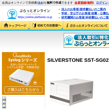
会員はオンラインで見積書(
)を
無料で作成
できます
会員登録(無料)
ログイン
見本
法人のお客様 請求書払いのご案内
学校・官公庁のお客様 校費・公費
研究機関のお客様 科研費払いのご案
SILVERSTONE SST-SG02