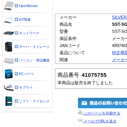
OpenBlocks
メーカー
SILVE
IoT関連
商品名
SST-S
型番
SST-S
ネットワーク
保証条件
メーカ
JANコード
499740
サーバ・ストレージ
返品について
特定商
関連
メーカ
パソコン・周辺機器
商品番号
41075755
PCパーツ
本商品は販売を終了しました
サプライ
ソフト・ライセンス
このページを印刷する
メールでURLを送る