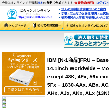
会員はオンラインで見積書(
)を
無料で作成
できます
会員登録(無料)
ログイン
見本
法人のお客様 請求書払いのご案内
学校・官公庁のお客様 校費・公費
研究機関のお客様 科研費払いのご案
IBM [N-1商品]FRU – Base 
14.1inch Worldwide – Mod
except 48K, 4Fx, 56x exc
5Fx – 1830-AAx, ABx, AC
AHx, AJx, AKx, ALx (13N