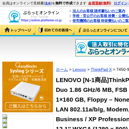
会員はオンラインで見積書(
)を
無料で作成
できます
会員登録(無料)
ログイン
見本
法人のお客様 請求書払いのご案内
学校・官公庁のお客様 校費・公費
研究機関のお客様 科研費払いのご案
ホーム
>
Lenovo
>
ThinkPad X
> 7450-
LENOVO [N-1商品]ThinkPad
Duo 1.86 GHz/6 MB, FSB
1×160 GB, Floppy – None,
LAN 802.11a/b/g, Modem,
Business / XP Professio
12.1″ WXGA (1280 x 800)