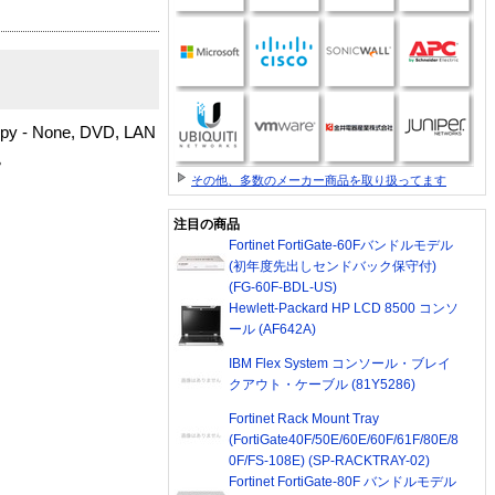
ppy - None, DVD, LAN
す。
その他、多数のメーカー商品を取り扱ってます
注目の商品
Fortinet FortiGate-60Fバンドルモデル
(初年度先出しセンドバック保守付)
(FG-60F-BDL-US)
Hewlett-Packard HP LCD 8500 コンソ
ール (AF642A)
IBM Flex System コンソール・ブレイ
クアウト・ケーブル (81Y5286)
Fortinet Rack Mount Tray
(FortiGate40F/50E/60E/60F/61F/80E/8
0F/FS-108E) (SP-RACKTRAY-02)
Fortinet FortiGate-80F バンドルモデル