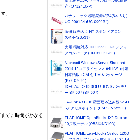
富士通 POS-Cサーマルロール紙(高保
存) (0722410-P)
ます。
パナソニック 感熱記録紙B4(6本入り)
UG-0001B4 (UG-0001B4)
応研 販売大臣 NX スタンドアロン
(OKN-423533)
大電 環境対応 1000BASE-T/X メディ
アコンバータ (DN1800SG2E)
Microsoft Windows Server Standard
2019 16コアライセンス 64bitWin対応
日本語版 5CAL付 DVDパッケージ
(P73-07691)
IDEC AUTO-ID SOLUTIONS バッテリ
ー BP-007 (BP-007)
TP-Link AX1800 壁面埋め込み型 Wi-Fi
6アクセスポイント (EAP615-WALL)
着までに時間がかかる
PLAT'HOME OpenBlocks IX9 Debian
10搭載モデル (OBSIX9/D10A)
PLAT'HOME EasyBlocks Syslog 120G
サブスクリプション(保守サービス) 1年