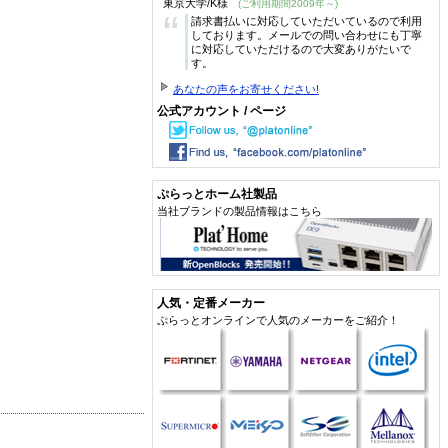
東京大学/K様
(ご利用期間2009年～)
“
請求書払いに対応していただいているので利用
しております。メールでの問い合わせにも丁寧
に対応していただけるので大変ありがたいで
す。
あなたの声をお寄せください!
公式アカウント / ページ
ぷらっとホーム社製品
当社ブランドの製品情報はこちら
人気・定番メーカー
ぷらっとオンラインで人気のメーカーをご紹介！