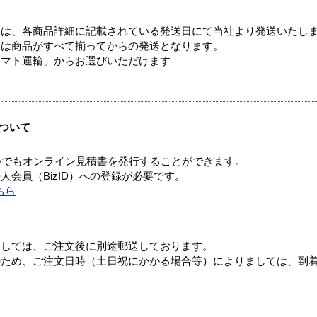
ては、各商品詳細に記載されている発送日にて当社より発送いたし
送は商品がすべて揃ってからの発送となります。
ヤマト運輸」からお選びいただけます
ついて
つでもオンライン見積書を発行することができます。
会員（BizID）への登録が必要です。
ちら
ましては、ご注文後に別途郵送しております。
のため、ご注文日時（土日祝にかかる場合等）によりましては、到