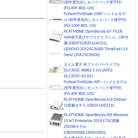
(初年度先出しセンドバック保守付)
(FG-80F-BDL-US)
Fortinet FortiGate-100F バンドルモデ
ル (初年度先出しセンドバック保守付)
(FG-100F-BDL-US)
PLAT'HOME OpenBlocks IoT FX1/E
H/W保守及びサブスクリプション1年付
属 (OBSFX1/E/D11/H1S1)
LENOVO 20X2SC8G00 ThinkPad L14
Gen2 (20X2SC8G00)
エイム電子 光ファイバーケーブル
DLC/DSC MM62.5 1m (AFP2-
DLC/DSC-62-01)
Fortinet FortiGate-40F バンドルモデル
(初年度先出しセンドバック保守付)
(FG-40F-BDL-US)
PLAT'HOME OpenBlocks A16 Debian
11搭載モデル (OBSA16/D11A)
PLAT'HOME OpenBlocks IX9 Windows
10 IoT Enterprise 2019 LTSC搭載
256GBモデル
(OBSIX9/W/L1809/256G)