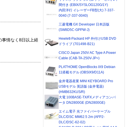
間付き (EBIX/SYSLOG120G/1Y)
内田洋行 イレーザーFB型(大) 7-337-
0040 (7-337-0040)
三菱電機 GX Developer 日本語版
(SW8D5C-GPPW-J)
Hewlett-Packard HP 外付けUSB DVD
の事情なく8日以上経
ドライブ (701498-B21)
CISCO Japan 250V AC Type A Power
Cable (CAB-TA-250V-JP=)
PLAT'HOME OpenBlocks IX9 Debian
11搭載モデル (OBSIX9/D11A)
金井電器産業 MINI KEYBOARD Pro
USBモデル 英語版 (金井電器)
(HMB632KUS/R)
大電 100BASE-TX/FXメディアコンバ
ータ DN2800GE (DN2800GE)
エイム電子 光ファイバーケーブル
DLC/DSC MM62.5 2m (AFP2-
DLC/DSC-62-02)