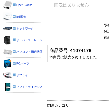
OpenBlocks
IoT関連
型
ネットワーク
保
返
サーバ・ストレージ
商品番号
41074176
パソコン・周辺機器
本商品は販売を終了しました
PCパーツ
サプライ
ソフト・ライセンス
関連カテゴリ