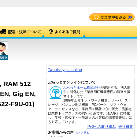
Tweets by platonline
, RAM 512
ぷらっとオンラインについて
ぷらっとホーム株式会社
が運用する、法人取
引に特化した「業務用IT機器専門の調達支援
EN, Gig EN,
サイト」です。
1999年よりネットワーク機器、サーバ、スト
522-F9U-01)
レージ、パソコン周辺機器、PCパーツ、ソフトウェ
ア、ライセンスなど、業務用IT機器中心に販売。品揃え
は業界トップクラスの約5.5万点です。法人取引に特化
し、学校・官公庁・一般法人のお客様の請求書後払いに
も対応しています。
IPv6への取り組み
会社概要
お客様からの声
もっと見る