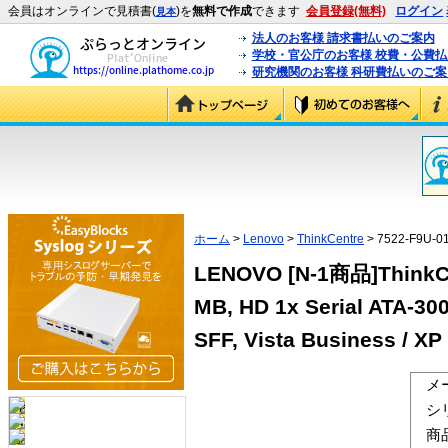
会員はオンラインで見積書(
)を
無料で作成
できます
会員登録(無料)
ログイン
見本
法人のお客様 請求書払いのご案内
学校・官公庁のお客様 校費・公費
研究機関のお客様 科研費払いのご案
ホーム
>
Lenovo
>
ThinkCentre
> 7522-F9U-0
LENOVO [N-1商品]ThinkCen
MB, HD 1x Serial ATA-30
SFF, Vista Business / X
メ
シ
商