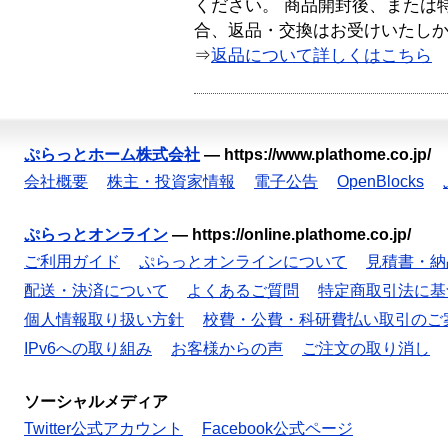
ください。 商品開封後、または
合、返品・交換はお受けいたし
⇒
返品について詳しくはこちら
ぷらっとホーム株式会社
—
https://www.plathome.co.jp/
会社概要
株主・投資家情報
電子公告
OpenBlocks
ぷらっとオンライン
—
https://online.plathome.co.jp/
ご利用ガイド
ぷらっとオンラインについて
見積書・納
配送・決済について
よくあるご質問
特定商取引法に基
個人情報取り扱い方針
校費・公費・科研費払い取引のご
IPv6への取り組み
お客様からの声
ご注文の取り消し
ソーシャルメディア
Twitter公式アカウント
Facebook公式ページ