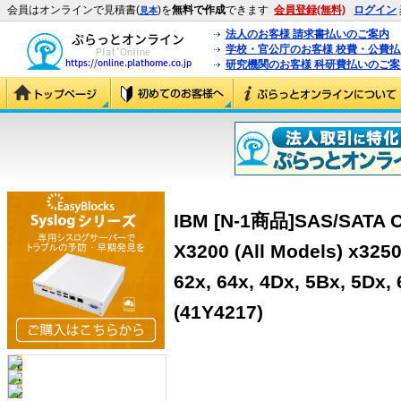
会員はオンラインで見積書(
)を
無料で作成
できます
会員登録(無料)
ログイン
見本
法人のお客様 請求書払いのご案内
学校・官公庁のお客様 校費・公費
研究機関のお客様 科研費払いのご案
IBM [N-1商品]SAS/SATA Co
X3200 (All Models) x3250
62x, 64x, 4Dx, 5Bx, 5Dx
(41Y4217)