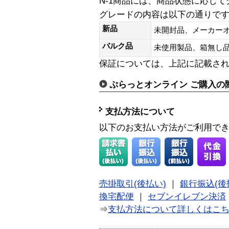
N-1商品には、商品状態に応じ
グレードの内容は以下の通りで
新品
未開封品、メーカー
バルク品
未使用製品、箱無
保証については、上記に記載さ
ぷらっとオンライン ご購入の
支払方法について
以下のお支払い方法がご利用で
売掛取引(後払い)
｜
銀行振込(後
換宅配便
｜
セブンイレブン決済
⇒
支払方法について詳しくはこ