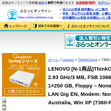
会員はオンラインで見積書(
)を
無料で作成
できます
会員登録(無料)
ログイン
見本
法人のお客様 請求書払いのご案内
学校・官公庁のお客様 校費・公費
研究機関のお客様 科研費払いのご案
ホーム
>
Lenovo
>
ThinkCentre
> 7360-
LENOVO [N-1商品]ThinkCen
2.93 GHz/3 MB, FSB 106
1×250 GB, Floppy – None,
LAN Gig EN, Modem: Non
Australia, Win XP (7360-