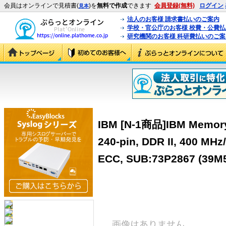
会員はオンラインで見積書(
)を
無料で作成
できます
会員登録(無料)
ログイン
見本
法人のお客様 請求書払いのご案内
学校・官公庁のお客様 校費・公費
研究機関のお客様 科研費払いのご案
IBM [N-1商品]IBM Memory,
240-pin, DDR II, 400 MHz
ECC, SUB:73P2867 (39M