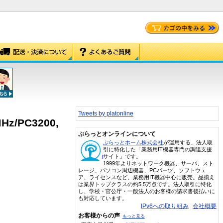
Tweets by platonline
MHz/PC3200,
ぷらっとオンラインについて
ぷらっとホーム株式会社
が運用する、法人取
引に特化した「業務用IT機器専門の調達支援
サイト」です。
1999年よりネットワーク機器、サーバ、スト
レージ、パソコン周辺機器、PCパーツ、ソフトウェ
ア、ライセンスなど、業務用IT機器中心に販売。品揃え
は業界トップクラスの約5.5万点です。法人取引に特化
し、学校・官公庁・一般法人のお客様の請求書後払いに
も対応しています。
IPv6への取り組み
会社概要
お客様からの声
もっと見る