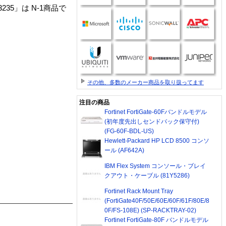
:73P3235」は N-1商品で
その他、多数のメーカー商品を取り扱ってます
注目の商品
Fortinet FortiGate-60Fバンドルモデル
(初年度先出しセンドバック保守付)
(FG-60F-BDL-US)
Hewlett-Packard HP LCD 8500 コンソ
ール (AF642A)
IBM Flex System コンソール・ブレイ
クアウト・ケーブル (81Y5286)
Fortinet Rack Mount Tray
(FortiGate40F/50E/60E/60F/61F/80E/8
0F/FS-108E) (SP-RACKTRAY-02)
Fortinet FortiGate-80F バンドルモデル