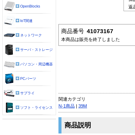
OpenBlocks
返
IoT関連
商品番号
41073167
ネットワーク
本商品は販売を終了しました
サーバ・ストレージ
パソコン・周辺機器
PCパーツ
サプライ
関連カテゴリ
N-1商品
|
39M
ソフト・ライセンス
商品説明