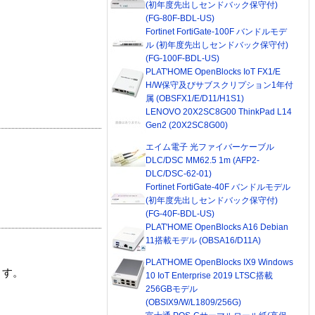
(初年度先出しセンドバック保守付)
(FG-80F-BDL-US)
Fortinet FortiGate-100F バンドルモデ
ル (初年度先出しセンドバック保守付)
(FG-100F-BDL-US)
PLAT'HOME OpenBlocks IoT FX1/E
H/W保守及びサブスクリプション1年付
属 (OBSFX1/E/D11/H1S1)
LENOVO 20X2SC8G00 ThinkPad L14
Gen2 (20X2SC8G00)
エイム電子 光ファイバーケーブル
DLC/DSC MM62.5 1m (AFP2-
DLC/DSC-62-01)
Fortinet FortiGate-40F バンドルモデル
(初年度先出しセンドバック保守付)
(FG-40F-BDL-US)
PLAT'HOME OpenBlocks A16 Debian
11搭載モデル (OBSA16/D11A)
PLAT'HOME OpenBlocks IX9 Windows
ます。
10 IoT Enterprise 2019 LTSC搭載
256GBモデル
(OBSIX9/W/L1809/256G)