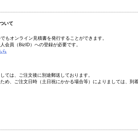
ついて
つでもオンライン見積書を発行することができます。
会員（BizID）への登録が必要です。
ちら
ましては、ご注文後に別途郵送しております。
のため、ご注文日時（土日祝にかかる場合等）によりましては、到