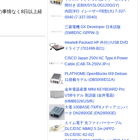
間付き (EBIX/SYSLOG120G/1Y)
内田洋行 イレーザーFB型(大) 7-337-
の事情なく8日以上経
0040 (7-337-0040)
三菱電機 GX Developer 日本語版
(SW8D5C-GPPW-J)
Hewlett-Packard HP 外付けUSB DVD
ドライブ (701498-B21)
CISCO Japan 250V AC Type A Power
Cable (CAB-TA-250V-JP=)
PLAT'HOME OpenBlocks IX9 Debian
11搭載モデル (OBSIX9/D11A)
金井電器産業 MINI KEYBOARD Pro
USBモデル 英語版 (金井電器)
(HMB632KUS/R)
大電 100BASE-TX/FXメディアコンバ
ータ DN2800GE (DN2800GE)
エイム電子 光ファイバーケーブル
DLC/DSC MM62.5 2m (AFP2-
DLC/DSC-62-02)