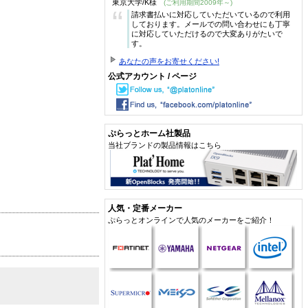
東京大学/K様
(ご利用期間2009年～)
“
請求書払いに対応していただいているので利用
しております。メールでの問い合わせにも丁寧
に対応していただけるので大変ありがたいで
す。
あなたの声をお寄せください!
公式アカウント / ページ
ぷらっとホーム社製品
当社ブランドの製品情報はこちら
人気・定番メーカー
ぷらっとオンラインで人気のメーカーをご紹介！