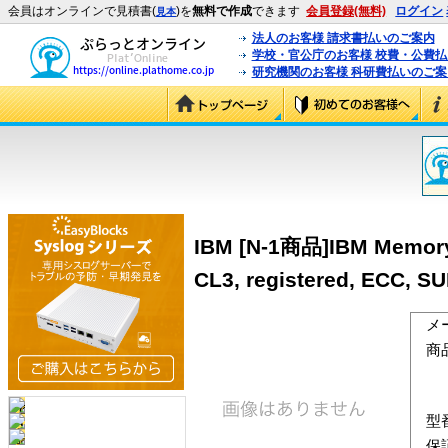
会員はオンラインで見積書(
)を
無料で作成
できます
会員登録(無料)
ログイン
見本
法人のお客様 請求書払いのご案内
学校・官公庁のお客様 校費・公費
研究機関のお客様 科研費払いのご案
IBM [N-1商品]IBM Memory,
CL3, registered, ECC, S
メ
商
型
保