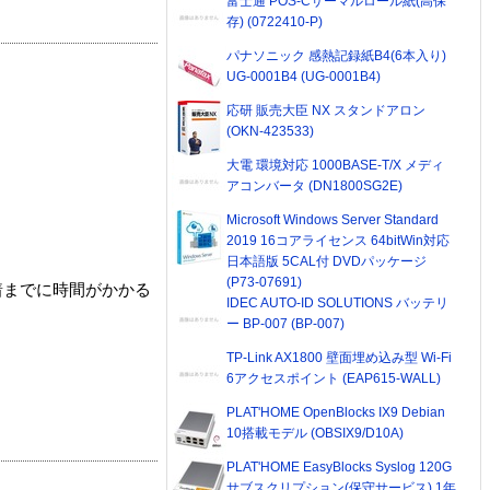
富士通 POS-Cサーマルロール紙(高保
存) (0722410-P)
パナソニック 感熱記録紙B4(6本入り)
UG-0001B4 (UG-0001B4)
応研 販売大臣 NX スタンドアロン
(OKN-423533)
大電 環境対応 1000BASE-T/X メディ
アコンバータ (DN1800SG2E)
Microsoft Windows Server Standard
2019 16コアライセンス 64bitWin対応
日本語版 5CAL付 DVDパッケージ
(P73-07691)
着までに時間がかかる
IDEC AUTO-ID SOLUTIONS バッテリ
ー BP-007 (BP-007)
TP-Link AX1800 壁面埋め込み型 Wi-Fi
6アクセスポイント (EAP615-WALL)
PLAT'HOME OpenBlocks IX9 Debian
10搭載モデル (OBSIX9/D10A)
PLAT'HOME EasyBlocks Syslog 120G
サブスクリプション(保守サービス) 1年