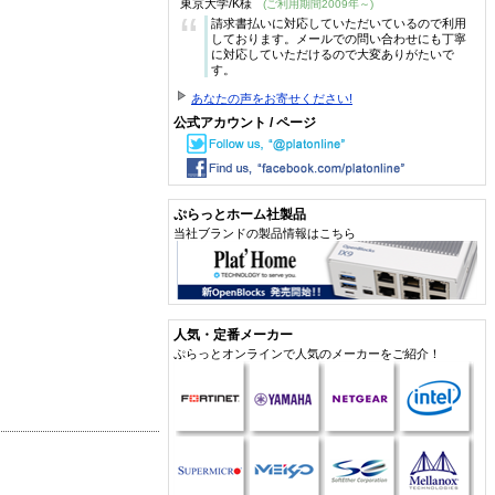
東京大学/K様
(ご利用期間2009年～)
“
請求書払いに対応していただいているので利用
しております。メールでの問い合わせにも丁寧
に対応していただけるので大変ありがたいで
す。
あなたの声をお寄せください!
公式アカウント / ページ
ぷらっとホーム社製品
当社ブランドの製品情報はこちら
人気・定番メーカー
ぷらっとオンラインで人気のメーカーをご紹介！