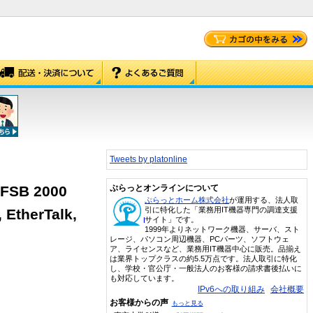
Tweets by platonline
 FSB 2000
ぷらっとオンラインについて
ぷらっとホーム株式会社
が運用する、法人取
引に特化した「業務用IT機器専門の調達支援
 EtherTalk,
サイト」です。
1999年よりネットワーク機器、サーバ、スト
レージ、パソコン周辺機器、PCパーツ、ソフトウェ
ア、ライセンスなど、業務用IT機器中心に販売。品揃え
は業界トップクラスの約5.5万点です。法人取引に特化
し、学校・官公庁・一般法人のお客様の請求書後払いに
も対応しています。
IPv6への取り組み
会社概要
お客様からの声
もっと見る