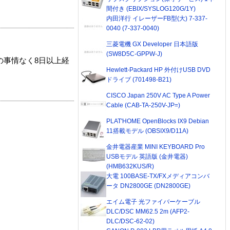
間付き (EBIX/SYSLOG120G/1Y)
内田洋行 イレーザーFB型(大) 7-337-
0040 (7-337-0040)
三菱電機 GX Developer 日本語版
(SW8D5C-GPPW-J)
の事情なく8日以上経
Hewlett-Packard HP 外付けUSB DVD
ドライブ (701498-B21)
CISCO Japan 250V AC Type A Power
Cable (CAB-TA-250V-JP=)
PLAT'HOME OpenBlocks IX9 Debian
11搭載モデル (OBSIX9/D11A)
金井電器産業 MINI KEYBOARD Pro
USBモデル 英語版 (金井電器)
(HMB632KUS/R)
大電 100BASE-TX/FXメディアコンバ
ータ DN2800GE (DN2800GE)
エイム電子 光ファイバーケーブル
DLC/DSC MM62.5 2m (AFP2-
DLC/DSC-62-02)