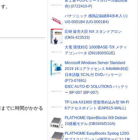
富士通 POS-Cサーマルロール紙(高保
存) (0722410-P)
ます。
パナソニック 感熱記録紙B4(6本入り)
UG-0001B4 (UG-0001B4)
応研 販売大臣 NX スタンドアロン
(OKN-423533)
大電 環境対応 1000BASE-T/X メディ
アコンバータ (DN1800SG2E)
Microsoft Windows Server Standard
2019 16コアライセンス 64bitWin対応
日本語版 5CAL付 DVDパッケージ
(P73-07691)
IDEC AUTO-ID SOLUTIONS バッテリ
ー BP-007 (BP-007)
TP-Link AX1800 壁面埋め込み型 Wi-Fi
着までに時間がかかる
6アクセスポイント (EAP615-WALL)
PLAT'HOME OpenBlocks IX9 Debian
10搭載モデル (OBSIX9/D10A)
PLAT'HOME EasyBlocks Syslog 120G
サブスクリプション(保守サービス) 1年