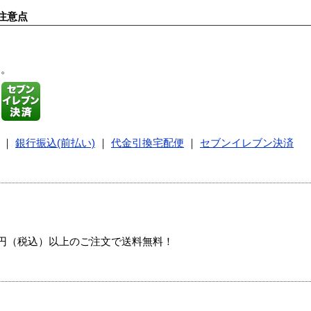
注意点
す。
｜
銀行振込(前払い)
｜
代金引換宅配便
｜
セブンイレブン決済
00円（税込）以上のご注文で送料無料！