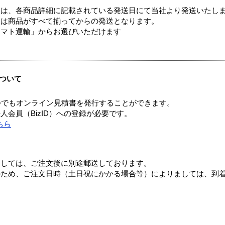
ては、各商品詳細に記載されている発送日にて当社より発送いたし
送は商品がすべて揃ってからの発送となります。
ヤマト運輸」からお選びいただけます
ついて
つでもオンライン見積書を発行することができます。
会員（BizID）への登録が必要です。
ちら
ましては、ご注文後に別途郵送しております。
のため、ご注文日時（土日祝にかかる場合等）によりましては、到