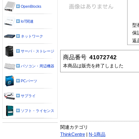
OpenBlocks
IoT関連
型
保
ネットワーク
返
サーバ・ストレージ
商品番号
41072742
本商品は販売を終了しました
パソコン・周辺機器
PCパーツ
サプライ
ソフト・ライセンス
関連カテゴリ
ThinkCentre
|
N-1商品