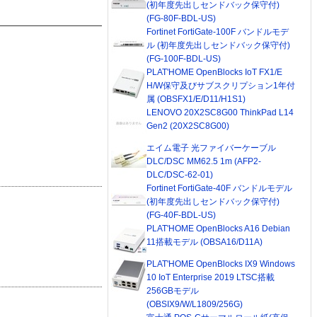
(初年度先出しセンドバック保守付)
(FG-80F-BDL-US)
Fortinet FortiGate-100F バンドルモデ
ル (初年度先出しセンドバック保守付)
(FG-100F-BDL-US)
PLAT'HOME OpenBlocks IoT FX1/E
H/W保守及びサブスクリプション1年付
属 (OBSFX1/E/D11/H1S1)
LENOVO 20X2SC8G00 ThinkPad L14
Gen2 (20X2SC8G00)
エイム電子 光ファイバーケーブル
DLC/DSC MM62.5 1m (AFP2-
DLC/DSC-62-01)
Fortinet FortiGate-40F バンドルモデル
(初年度先出しセンドバック保守付)
(FG-40F-BDL-US)
PLAT'HOME OpenBlocks A16 Debian
11搭載モデル (OBSA16/D11A)
PLAT'HOME OpenBlocks IX9 Windows
10 IoT Enterprise 2019 LTSC搭載
256GBモデル
(OBSIX9/W/L1809/256G)