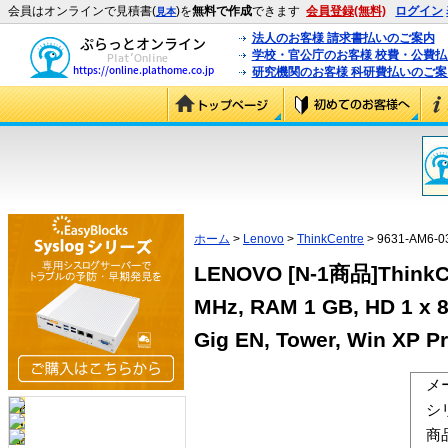
会員はオンラインで見積書(
)を
無料で作成
できます
会員登録(無料)
ログイン
見本
法人のお客様 請求書払いのご案内
学校・官公庁のお客様 校費・公費
研究機関のお客様 科研費払いのご案
ホーム
>
Lenovo
>
ThinkCentre
> 9631-AM6-0
LENOVO [N-1商品]ThinkCen
MHz, RAM 1 GB, HD 1 x 8
Gig EN, Tower, Win XP P
メ
シ
商