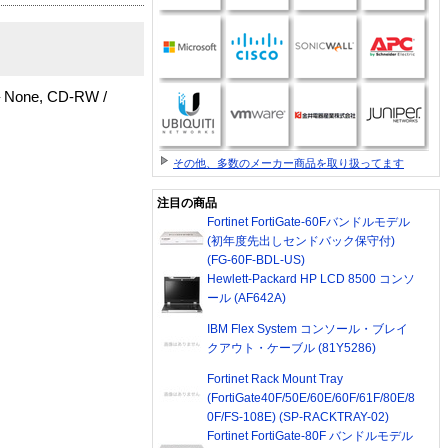
– None, CD-RW /
その他、多数のメーカー商品を取り扱ってます
注目の商品
Fortinet FortiGate-60Fバンドルモデル
(初年度先出しセンドバック保守付)
(FG-60F-BDL-US)
Hewlett-Packard HP LCD 8500 コンソ
ール (AF642A)
IBM Flex System コンソール・ブレイ
クアウト・ケーブル (81Y5286)
Fortinet Rack Mount Tray
(FortiGate40F/50E/60E/60F/61F/80E/8
0F/FS-108E) (SP-RACKTRAY-02)
Fortinet FortiGate-80F バンドルモデル