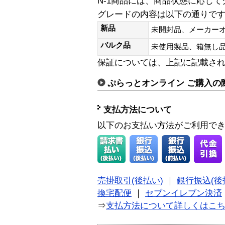
N-1商品には、商品状態に応じ
グレードの内容は以下の通りで
新品
未開封品、メーカー
バルク品
未使用製品、箱無
保証については、上記に記載さ
ぷらっとオンライン ご購入の
支払方法について
以下のお支払い方法がご利用で
売掛取引(後払い)
｜
銀行振込(後
換宅配便
｜
セブンイレブン決済
⇒
支払方法について詳しくはこ