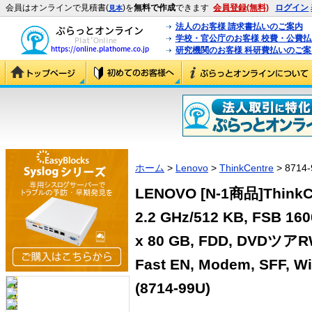
会員はオンラインで見積書(
)を
無料で作成
できます
会員登録(無料)
ログイン
見本
法人のお客様 請求書払いのご案内
学校・官公庁のお客様 校費・公費
研究機関のお客様 科研費払いのご案
ホーム
>
Lenovo
>
ThinkCentre
> 8714-
LENOVO [N-1商品]ThinkCen
2.2 GHz/512 KB, FSB 16
x 80 GB, FDD, DVDツアR
Fast EN, Modem, SFF, Wi
(8714-99U)