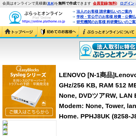
会員はオンラインで見積書(
)を
無料で作成
できます
会員登録(無料)
ログイン
見本
法人のお客様 請求書払いのご案内
学校・官公庁のお客様 校費・公費
研究機関のお客様 科研費払いのご案
LENOVO [N-1商品]Lenovo 
GHz/256 KB, RAM 512 MB,
None, DVDツアRW, LAN EN,
Modem: None, Tower, la
Home. PPHJ8UK (8258-J