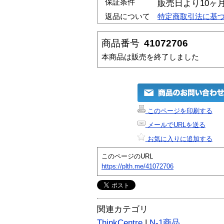
保証条件
販売日より10ヶ
返品について
特定商取引法に基
商品番号
41072706
本商品は販売を終了しました
このページを印刷する
メールでURLを送る
お気に入りに追加する
このページのURL
https://plth.me/41072706
関連カテゴリ
ThinkCentre
|
N-1商品