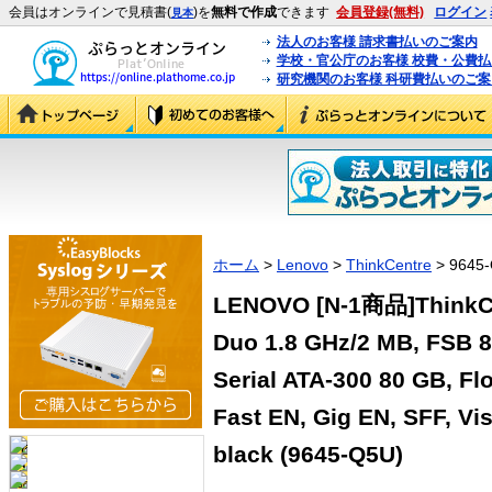
会員はオンラインで見積書(
)を
無料で作成
できます
会員登録(無料)
ログイン
見本
法人のお客様 請求書払いのご案内
学校・官公庁のお客様 校費・公費
研究機関のお客様 科研費払いのご案
ホーム
>
Lenovo
>
ThinkCentre
> 9645
LENOVO [N-1商品]ThinkCen
Duo 1.8 GHz/2 MB, FSB 
Serial ATA-300 80 GB, F
Fast EN, Gig EN, SFF, Vi
black (9645-Q5U)