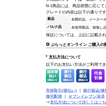
N-1商品には、商品状態に応じ
グレードの内容は以下の通りで
新品
未開封品、メーカー
バルク品
未使用製品、箱無
保証については、上記に記載さ
ぷらっとオンライン ご購入の
支払方法について
以下のお支払い方法がご利用で
売掛取引(後払い)
｜
銀行振込(後
換宅配便
｜
セブンイレブン決済
⇒
支払方法について詳しくはこ