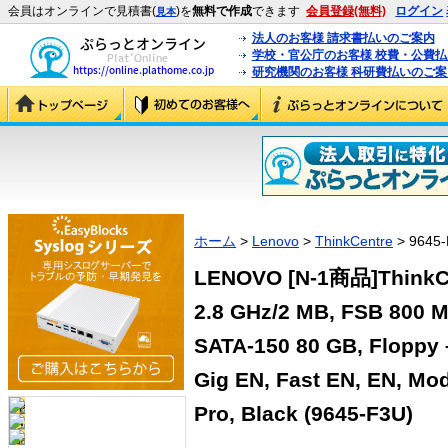
会員はオンラインで見積書(
)を
無料で作成
できます
会員登録(無料)
ログイン
見本
法人のお客様 請求書払いのご案内
学校・官公庁のお客様 校費・公費
研究機関のお客様 科研費払いのご案
ホーム
>
Lenovo
>
ThinkCentre
> 9645-
LENOVO [N-1商品]ThinkCe
2.8 GHz/2 MB, FSB 800 M
SATA-150 80 GB, Floppy
Gig EN, Fast EN, EN, Mo
Pro, Black (9645-F3U)