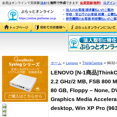
会員はオンラインで見積書(
)を
無料で作成
できます
会員登録(無料)
ログイン
見本
法人のお客様 請求書払いのご案内
学校・官公庁のお客様 校費・公費
研究機関のお客様 科研費払いのご案
ホーム
>
Lenovo
>
ThinkCentre
> 9632-
LENOVO [N-1商品]ThinkCe
2.2 GHz/2 MB, FSB 800 
80 GB, Floppy – None, DV
Graphics Media Accelerat
desktop, Win XP Pro (96