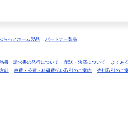
ぷらっとホーム製品
パートナー製品
品書・請求書の発行について
配送・決済について
よくあ
方針
校費・公費・科研費払い取引のご案内
売掛取引のご