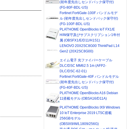
(初年度先出しセンドバック保守付)
(FG-80F-BDL-US)
Fortinet FortiGate-100F バンドルモデ
ル (初年度先出しセンドバック保守付)
(FG-100F-BDL-US)
PLAT'HOME OpenBlocks IoT FX1/E
H/W保守及びサブスクリプション1年付
属 (OBSFX1/E/D11/H1S1)
LENOVO 20X2SC8G00 ThinkPad L14
Gen2 (20X2SC8G00)
エイム電子 光ファイバーケーブル
DLC/DSC MM62.5 1m (AFP2-
DLC/DSC-62-01)
Fortinet FortiGate-40F バンドルモデル
(初年度先出しセンドバック保守付)
(FG-40F-BDL-US)
PLAT'HOME OpenBlocks A16 Debian
11搭載モデル (OBSA16/D11A)
PLAT'HOME OpenBlocks IX9 Windows
10 IoT Enterprise 2019 LTSC搭載
256GBモデル
(OBSIX9/W/L1809/256G)