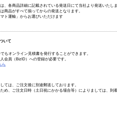
ては、各商品詳細に記載されている発送日にて当社より発送いたし
送は商品がすべて揃ってからの発送となります。
ヤマト運輸」からお選びいただけます
ついて
つでもオンライン見積書を発行することができます。
会員（BizID）への登録が必要です。
ちら
ましては、ご注文後に別途郵送しております。
のため、ご注文日時（土日祝にかかる場合等）によりましては、到