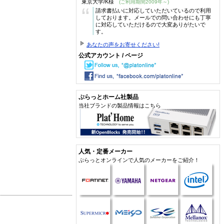
東京大学/K様
(ご利用期間2009年～)
“
請求書払いに対応していただいているので利用
しております。メールでの問い合わせにも丁寧
に対応していただけるので大変ありがたいで
す。
あなたの声をお寄せください!
公式アカウント / ページ
ぷらっとホーム社製品
当社ブランドの製品情報はこちら
人気・定番メーカー
ぷらっとオンラインで人気のメーカーをご紹介！