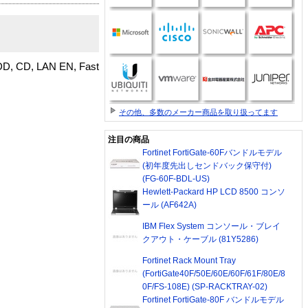
DD, CD, LAN EN, Fast
その他、多数のメーカー商品を取り扱ってます
注目の商品
Fortinet FortiGate-60Fバンドルモデル
(初年度先出しセンドバック保守付)
(FG-60F-BDL-US)
Hewlett-Packard HP LCD 8500 コンソ
ール (AF642A)
IBM Flex System コンソール・ブレイ
クアウト・ケーブル (81Y5286)
Fortinet Rack Mount Tray
(FortiGate40F/50E/60E/60F/61F/80E/8
0F/FS-108E) (SP-RACKTRAY-02)
Fortinet FortiGate-80F バンドルモデル