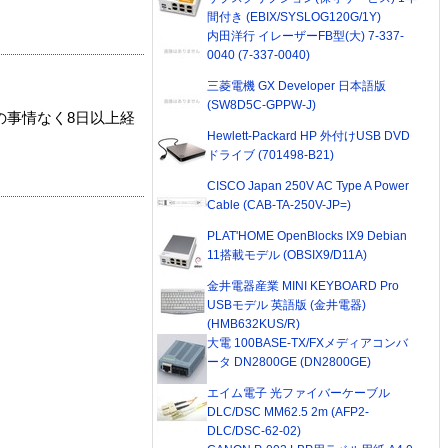
間付き (EBIX/SYSLOG120G/1Y)
内田洋行 イレーザーFB型(大) 7-337-
0040 (7-337-0040)
三菱電機 GX Developer 日本語版
(SW8D5C-GPPW-J)
の事情なく8日以上経
Hewlett-Packard HP 外付けUSB DVD
ドライブ (701498-B21)
CISCO Japan 250V AC Type A Power
Cable (CAB-TA-250V-JP=)
PLAT'HOME OpenBlocks IX9 Debian
11搭載モデル (OBSIX9/D11A)
金井電器産業 MINI KEYBOARD Pro
USBモデル 英語版 (金井電器)
(HMB632KUS/R)
大電 100BASE-TX/FXメディアコンバ
ータ DN2800GE (DN2800GE)
エイム電子 光ファイバーケーブル
DLC/DSC MM62.5 2m (AFP2-
DLC/DSC-62-02)