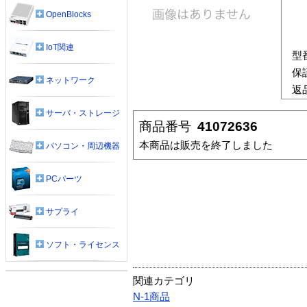
OpenBlocks
IoT関連
型
保
ネットワーク
返
サーバ・ストレージ
商品番号
41072636
本商品は販売を終了しました
パソコン・周辺機器
PCパーツ
サプライ
ソフト・ライセンス
関連カテゴリ
N-1商品