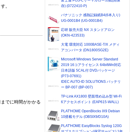
富士通 POS-Cサーマルロール紙(高保
存) (0722410-P)
ます。
パナソニック 感熱記録紙B4(6本入り)
UG-0001B4 (UG-0001B4)
応研 販売大臣 NX スタンドアロン
(OKN-423533)
大電 環境対応 1000BASE-T/X メディ
アコンバータ (DN1800SG2E)
Microsoft Windows Server Standard
2019 16コアライセンス 64bitWin対応
日本語版 5CAL付 DVDパッケージ
(P73-07691)
IDEC AUTO-ID SOLUTIONS バッテリ
ー BP-007 (BP-007)
TP-Link AX1800 壁面埋め込み型 Wi-Fi
着までに時間がかかる
6アクセスポイント (EAP615-WALL)
PLAT'HOME OpenBlocks IX9 Debian
10搭載モデル (OBSIX9/D10A)
PLAT'HOME EasyBlocks Syslog 120G
サブスクリプション(保守サービス) 1年