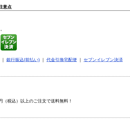
注意点
す。
｜
銀行振込(前払い)
｜
代金引換宅配便
｜
セブンイレブン決済
00円（税込）以上のご注文で送料無料！