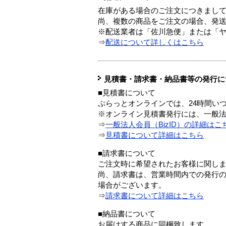
在庫がある場合のご注文につきまし
尚、複数の商品をご注文の場合、発
※配送業者は「佐川急便」または「
⇒
配送について詳しくはこちら
見積書・請求書・納品書等の発行に
■見積書について
ぷらっとオンラインでは、24時間い
※オンライン見積書発行には、一般法人
⇒
一般法人会員（BizID）の詳細はこ
⇒
見積書について詳細はこちら
■請求書について
ご注文時に希望されたお客様に関し
尚、請求書は、営業時間内での発行
場合がございます。
⇒
請求書について詳細はこちら
■納品書について
お届けする商品に同梱致します。