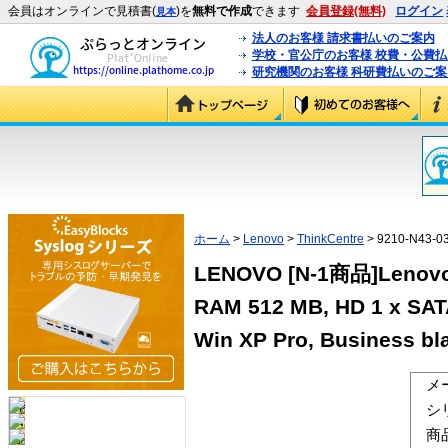
会員はオンラインで見積書(
)を
無料で作成
できます
会員登録(無料)
ログイン
見本
法人のお客様 請求書払いのご案内
学校・官公庁のお客様 校費・公費
研究機関のお客様 科研費払いのご案
ホーム
>
Lenovo
>
ThinkCentre
> 9210-N43-0
LENOVO [N-1商品]Lenovo T
RAM 512 MB, HD 1 x SATA 
Win XP Pro, Business bl
メ
シ
商