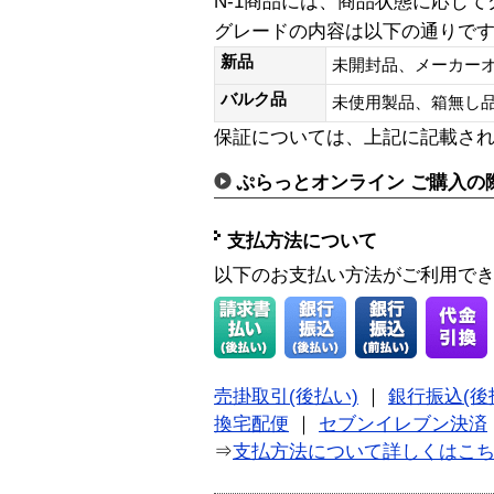
N-1商品には、商品状態に応じ
グレードの内容は以下の通りで
新品
未開封品、メーカー
バルク品
未使用製品、箱無
保証については、上記に記載さ
ぷらっとオンライン ご購入の
支払方法について
以下のお支払い方法がご利用で
売掛取引(後払い)
｜
銀行振込(後
換宅配便
｜
セブンイレブン決済
⇒
支払方法について詳しくはこ