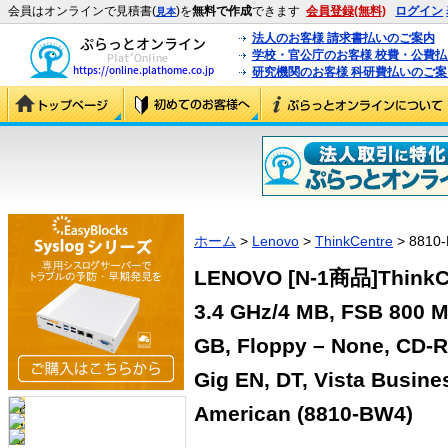
会員はオンラインで見積書(
)を
無料で作成
できます
会員登録(無料)
ログイン
見本
法人のお客様 請求書払いのご案内
学校・官公庁のお客様 校費・公費
研究機関のお客様 科研費払いのご案
ホーム
>
Lenovo
>
ThinkCentre
> 8810
LENOVO [N-1商品]ThinkCe
3.4 GHz/4 MB, FSB 800 M
GB, Floppy – None, CD-R
Gig EN, DT, Vista Busine
American (8810-BW4)