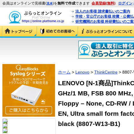
会員はオンラインで見積書(
)を
無料で作成
できます
会員登録(無料)
ログイン
見本
法人のお客様 請求書払いのご案内
学校・官公庁のお客様 校費・公費
研究機関のお客様 科研費払いのご案
ホーム
>
Lenovo
>
ThinkCentre
> 8807-
LENOVO [N-1商品]ThinkCen
GHz/1 MB, FSB 800 MHz,
Floppy – None, CD-RW / 
EN, Ultra small form fac
black (8807-W13-B1)