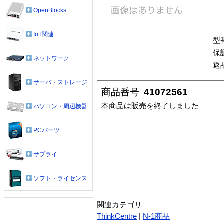
OpenBlocks
IoT関連
型
保
ネットワーク
返
サーバ・ストレージ
商品番号
41072561
本商品は販売を終了しました
パソコン・周辺機器
PCパーツ
サプライ
ソフト・ライセンス
関連カテゴリ
ThinkCentre
|
N-1商品