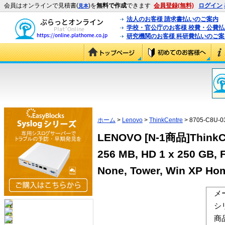
会員はオンラインで見積書(
)を
無料で作成
できます
会員登録(無料)
ログイン
見本
法人のお客様 請求書払いのご案内
学校・官公庁のお客様 校費・公費
研究機関のお客様 科研費払いのご案
ホーム
>
Lenovo
>
ThinkCentre
> 8705-C8U-0
LENOVO [N-1商品]ThinkCen
256 MB, HD 1 x 250 GB,
None, Tower, Win XP Ho
メ
シ
商