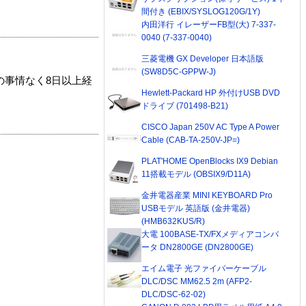
間付き (EBIX/SYSLOG120G/1Y)
内田洋行 イレーザーFB型(大) 7-337-
0040 (7-337-0040)
三菱電機 GX Developer 日本語版
(SW8D5C-GPPW-J)
の事情なく8日以上経
Hewlett-Packard HP 外付けUSB DVD
ドライブ (701498-B21)
CISCO Japan 250V AC Type A Power
Cable (CAB-TA-250V-JP=)
PLAT'HOME OpenBlocks IX9 Debian
11搭載モデル (OBSIX9/D11A)
金井電器産業 MINI KEYBOARD Pro
USBモデル 英語版 (金井電器)
(HMB632KUS/R)
大電 100BASE-TX/FXメディアコンバ
ータ DN2800GE (DN2800GE)
エイム電子 光ファイバーケーブル
DLC/DSC MM62.5 2m (AFP2-
DLC/DSC-62-02)