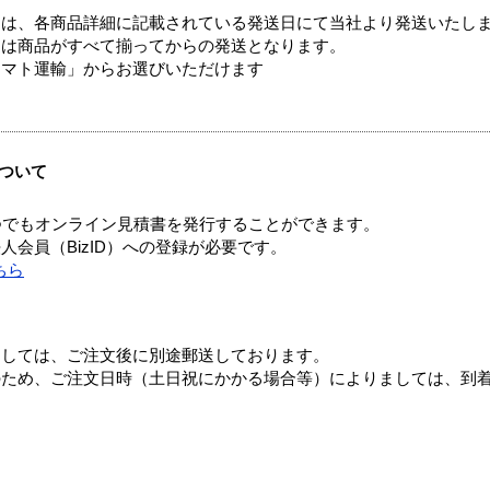
ては、各商品詳細に記載されている発送日にて当社より発送いたし
送は商品がすべて揃ってからの発送となります。
ヤマト運輸」からお選びいただけます
ついて
つでもオンライン見積書を発行することができます。
会員（BizID）への登録が必要です。
ちら
ましては、ご注文後に別途郵送しております。
のため、ご注文日時（土日祝にかかる場合等）によりましては、到