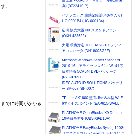
富士通 POS-Cサーマルロール紙(高保
存) (0722410-P)
ます。
パナソニック 感熱記録紙B4(6本入り)
UG-0001B4 (UG-0001B4)
応研 販売大臣 NX スタンドアロン
(OKN-423533)
大電 環境対応 1000BASE-T/X メディ
アコンバータ (DN1800SG2E)
Microsoft Windows Server Standard
2019 16コアライセンス 64bitWin対応
日本語版 5CAL付 DVDパッケージ
(P73-07691)
IDEC AUTO-ID SOLUTIONS バッテリ
ー BP-007 (BP-007)
TP-Link AX1800 壁面埋め込み型 Wi-Fi
着までに時間がかかる
6アクセスポイント (EAP615-WALL)
PLAT'HOME OpenBlocks IX9 Debian
10搭載モデル (OBSIX9/D10A)
PLAT'HOME EasyBlocks Syslog 120G
サブスクリプション(保守サービス) 1年