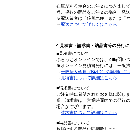
在庫がある場合のご注文につきまし
尚、複数の商品をご注文の場合、発
※配送業者は「佐川急便」または「
⇒
配送について詳しくはこちら
見積書・請求書・納品書等の発行に
■見積書について
ぷらっとオンラインでは、24時間い
※オンライン見積書発行には、一般法人
⇒
一般法人会員（BizID）の詳細はこ
⇒
見積書について詳細はこちら
■請求書について
ご注文時に希望されたお客様に関し
尚、請求書は、営業時間内での発行
場合がございます。
⇒
請求書について詳細はこちら
■納品書について
お届けする商品に同梱致します。