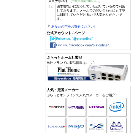
東京大学/K様
(ご利用期間2009年～)
“
請求書払いに対応していただいているので利用
しております。メールでの問い合わせにも丁寧
に対応していただけるので大変ありがたいで
す。
あなたの声をお寄せください!
公式アカウント / ページ
ぷらっとホーム社製品
当社ブランドの製品情報はこちら
人気・定番メーカー
ぷらっとオンラインで人気のメーカーをご紹介！