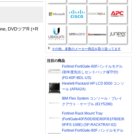
 None, DVDツアR (+R
その他、多数のメーカー商品を取り扱ってます
注目の商品
Fortinet FortiGate-60Fバンドルモデル
(初年度先出しセンドバック保守付)
(FG-60F-BDL-US)
Hewlett-Packard HP LCD 8500 コンソ
ール (AF642A)
IBM Flex System コンソール・ブレイ
クアウト・ケーブル (81Y5286)
Fortinet Rack Mount Tray
(FortiGate40F/50E/60E/60F/61F/80E/8
0F/FS-108E) (SP-RACKTRAY-02)
Fortinet FortiGate-80F バンドルモデル