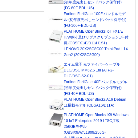
(初年度先出しセンドバック保守付)
(FG-80F-BDL-US)
Fortinet FortiGate-100F バンドルモデ
ル (初年度先出しセンドバック保守付)
(FG-100F-BDL-US)
PLAT'HOME OpenBlocks IoT FX1/E
H/W保守及びサブスクリプション1年付
属 (OBSFX1/E/D11/H1S1)
LENOVO 20X2SC8G00 ThinkPad L14
Gen2 (20X2SC8G00)
エイム電子 光ファイバーケーブル
DLC/DSC MM62.5 1m (AFP2-
DLC/DSC-62-01)
Fortinet FortiGate-40F バンドルモデル
(初年度先出しセンドバック保守付)
(FG-40F-BDL-US)
PLAT'HOME OpenBlocks A16 Debian
11搭載モデル (OBSA16/D11A)
PLAT'HOME OpenBlocks IX9 Windows
10 IoT Enterprise 2019 LTSC搭載
256GBモデル
(OBSIX9/W/L1809/256G)