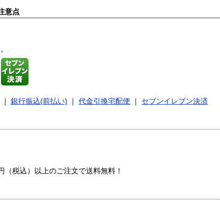
注意点
す。
｜
銀行振込(前払い)
｜
代金引換宅配便
｜
セブンイレブン決済
00円（税込）以上のご注文で送料無料！