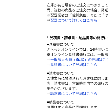
在庫がある場合のご注文につきまし
尚、複数の商品をご注文の場合、発
※配送業者は「佐川急便」または「
⇒
配送について詳しくはこちら
見積書・請求書・納品書等の発行に
■見積書について
ぷらっとオンラインでは、24時間い
※オンライン見積書発行には、一般法人
⇒
一般法人会員（BizID）の詳細はこ
⇒
見積書について詳細はこちら
■請求書について
ご注文時に希望されたお客様に関し
尚、請求書は、営業時間内での発行
場合がございます。
⇒
請求書について詳細はこちら
■納品書について
お届けする商品に同梱致します。