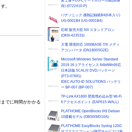
富士通 POS-Cサーマルロール紙(高保
存) (0722410-P)
ます。
パナソニック 感熱記録紙B4(6本入り)
UG-0001B4 (UG-0001B4)
応研 販売大臣 NX スタンドアロン
(OKN-423533)
大電 環境対応 1000BASE-T/X メディ
アコンバータ (DN1800SG2E)
Microsoft Windows Server Standard
2019 16コアライセンス 64bitWin対応
日本語版 5CAL付 DVDパッケージ
(P73-07691)
IDEC AUTO-ID SOLUTIONS バッテリ
ー BP-007 (BP-007)
TP-Link AX1800 壁面埋め込み型 Wi-Fi
着までに時間がかかる
6アクセスポイント (EAP615-WALL)
PLAT'HOME OpenBlocks IX9 Debian
10搭載モデル (OBSIX9/D10A)
PLAT'HOME EasyBlocks Syslog 120G
サブスクリプション(保守サービス) 1年