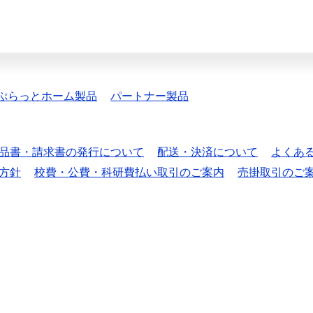
ぷらっとホーム製品
パートナー製品
品書・請求書の発行について
配送・決済について
よくあ
方針
校費・公費・科研費払い取引のご案内
売掛取引のご