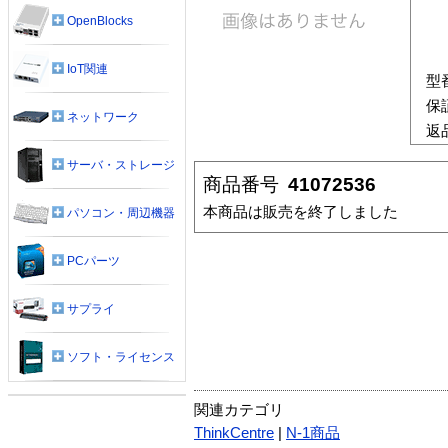
OpenBlocks
IoT関連
型
保
ネットワーク
返
サーバ・ストレージ
商品番号
41072536
本商品は販売を終了しました
パソコン・周辺機器
PCパーツ
サプライ
ソフト・ライセンス
関連カテゴリ
ThinkCentre
|
N-1商品