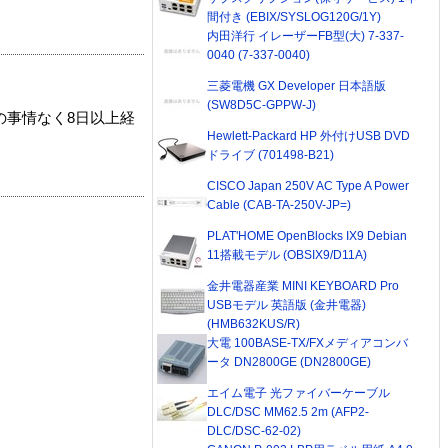
間付き (EBIX/SYSLOG120G/1Y)
内田洋行 イレーザーFB型(大) 7-337-
0040 (7-337-0040)
三菱電機 GX Developer 日本語版
(SW8D5C-GPPW-J)
の事情なく8日以上経
Hewlett-Packard HP 外付けUSB DVD
ドライブ (701498-B21)
CISCO Japan 250V AC Type A Power
Cable (CAB-TA-250V-JP=)
PLAT'HOME OpenBlocks IX9 Debian
11搭載モデル (OBSIX9/D11A)
金井電器産業 MINI KEYBOARD Pro
USBモデル 英語版 (金井電器)
(HMB632KUS/R)
大電 100BASE-TX/FXメディアコンバ
ータ DN2800GE (DN2800GE)
エイム電子 光ファイバーケーブル
DLC/DSC MM62.5 2m (AFP2-
DLC/DSC-62-02)