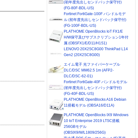
(初年度先出しセンドバック保守付)
(FG-80F-BDL-US)
Fortinet FortiGate-100F バンドルモデ
ル (初年度先出しセンドバック保守付)
(FG-100F-BDL-US)
PLAT'HOME OpenBlocks IoT FX1/E
H/W保守及びサブスクリプション1年付
属 (OBSFX1/E/D11/H1S1)
LENOVO 20X2SC8G00 ThinkPad L14
Gen2 (20X2SC8G00)
エイム電子 光ファイバーケーブル
DLC/DSC MM62.5 1m (AFP2-
DLC/DSC-62-01)
Fortinet FortiGate-40F バンドルモデル
(初年度先出しセンドバック保守付)
(FG-40F-BDL-US)
PLAT'HOME OpenBlocks A16 Debian
11搭載モデル (OBSA16/D11A)
PLAT'HOME OpenBlocks IX9 Windows
10 IoT Enterprise 2019 LTSC搭載
256GBモデル
(OBSIX9/W/L1809/256G)