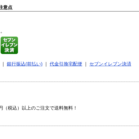
注意点
す。
｜
銀行振込(前払い)
｜
代金引換宅配便
｜
セブンイレブン決済
00円（税込）以上のご注文で送料無料！