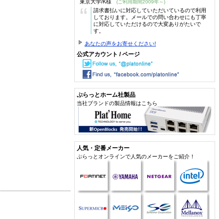
東京大学/K様
(ご利用期間2009年～)
“
請求書払いに対応していただいているので利用
しております。メールでの問い合わせにも丁寧
に対応していただけるので大変ありがたいで
す。
あなたの声をお寄せください!
公式アカウント / ページ
ぷらっとホーム社製品
当社ブランドの製品情報はこちら
人気・定番メーカー
ぷらっとオンラインで人気のメーカーをご紹介！