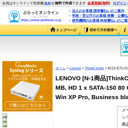
会員はオンラインで見積書(
)を
無料で作成
できます
会員登録(無料)
ログイン
見本
法人のお客様 請求書払いのご案内
学校・官公庁のお客様 校費・公費
研究機関のお客様 科研費払いのご案
ホーム
>
Lenovo
>
ThinkCentre
> 8215-E7U-0
LENOVO [N-1商品]ThinkCen
MB, HD 1 x SATA-150 80 
Win XP Pro, Business bl
メ
シ
商