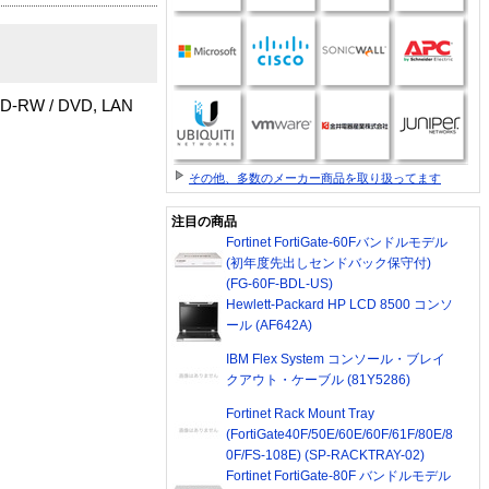
CD-RW / DVD, LAN
その他、多数のメーカー商品を取り扱ってます
注目の商品
Fortinet FortiGate-60Fバンドルモデル
(初年度先出しセンドバック保守付)
(FG-60F-BDL-US)
Hewlett-Packard HP LCD 8500 コンソ
ール (AF642A)
IBM Flex System コンソール・ブレイ
クアウト・ケーブル (81Y5286)
Fortinet Rack Mount Tray
(FortiGate40F/50E/60E/60F/61F/80E/8
0F/FS-108E) (SP-RACKTRAY-02)
Fortinet FortiGate-80F バンドルモデル