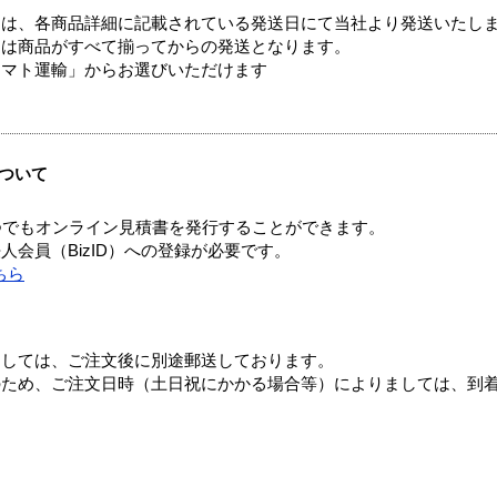
ては、各商品詳細に記載されている発送日にて当社より発送いたし
送は商品がすべて揃ってからの発送となります。
ヤマト運輸」からお選びいただけます
ついて
つでもオンライン見積書を発行することができます。
会員（BizID）への登録が必要です。
ちら
ましては、ご注文後に別途郵送しております。
のため、ご注文日時（土日祝にかかる場合等）によりましては、到