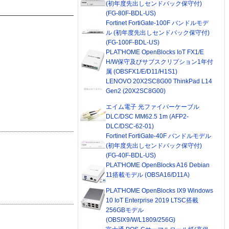
(初年度先出しセンドバック保守付)
(FG-80F-BDL-US)
Fortinet FortiGate-100F バンドルモデ
ル (初年度先出しセンドバック保守付)
(FG-100F-BDL-US)
PLAT'HOME OpenBlocks IoT FX1/E
H/W保守及びサブスクリプション1年付
属 (OBSFX1/E/D11/H1S1)
LENOVO 20X2SC8G00 ThinkPad L14
Gen2 (20X2SC8G00)
エイム電子 光ファイバーケーブル
DLC/DSC MM62.5 1m (AFP2-
DLC/DSC-62-01)
Fortinet FortiGate-40F バンドルモデル
(初年度先出しセンドバック保守付)
(FG-40F-BDL-US)
PLAT'HOME OpenBlocks A16 Debian
11搭載モデル (OBSA16/D11A)
PLAT'HOME OpenBlocks IX9 Windows
10 IoT Enterprise 2019 LTSC搭載
256GBモデル
(OBSIX9/W/L1809/256G)