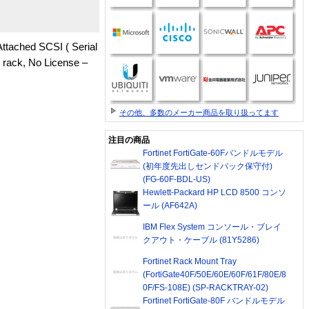
tached SCSI ( Serial
 rack, No License –
その他、多数のメーカー商品を取り扱ってます
注目の商品
Fortinet FortiGate-60Fバンドルモデル
(初年度先出しセンドバック保守付)
(FG-60F-BDL-US)
Hewlett-Packard HP LCD 8500 コンソ
ール (AF642A)
IBM Flex System コンソール・ブレイ
クアウト・ケーブル (81Y5286)
Fortinet Rack Mount Tray
(FortiGate40F/50E/60E/60F/61F/80E/8
0F/FS-108E) (SP-RACKTRAY-02)
Fortinet FortiGate-80F バンドルモデル