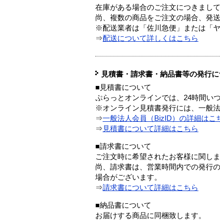
在庫がある場合のご注文につきまし
尚、複数の商品をご注文の場合、発
※配送業者は「佐川急便」または「
⇒
配送について詳しくはこちら
見積書・請求書・納品書等の発行に
■見積書について
ぷらっとオンラインでは、24時間い
※オンライン見積書発行には、一般法人
⇒
一般法人会員（BizID）の詳細はこ
⇒
見積書について詳細はこちら
■請求書について
ご注文時に希望されたお客様に関し
尚、請求書は、営業時間内での発行
場合がございます。
⇒
請求書について詳細はこちら
■納品書について
お届けする商品に同梱致します。