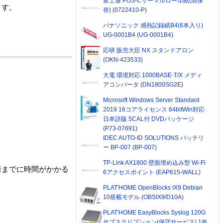
富士通 POS-Cサーマルロール紙(高保
ます。
存) (0722410-P)
パナソニック 感熱記録紙B4(6本入り)
UG-0001B4 (UG-0001B4)
応研 販売大臣 NX スタンドアロン
(OKN-423533)
大電 環境対応 1000BASE-T/X メディ
アコンバータ (DN1800SG2E)
Microsoft Windows Server Standard
2019 16コアライセンス 64bitWin対応
日本語版 5CAL付 DVDパッケージ
(P73-07691)
IDEC AUTO-ID SOLUTIONS バッテリ
ー BP-007 (BP-007)
TP-Link AX1800 壁面埋め込み型 Wi-Fi
着までに時間がかかる
6アクセスポイント (EAP615-WALL)
PLAT'HOME OpenBlocks IX9 Debian
10搭載モデル (OBSIX9/D10A)
PLAT'HOME EasyBlocks Syslog 120G
サブスクリプション(保守サービス) 1年