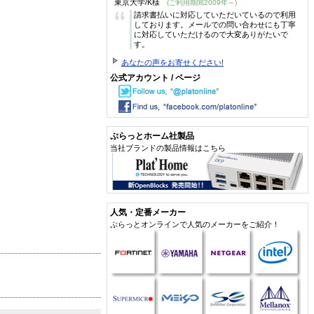
東京大学/K様
(ご利用期間2009年～)
“
請求書払いに対応していただいているので利用
しております。メールでの問い合わせにも丁寧
に対応していただけるので大変ありがたいで
す。
あなたの声をお寄せください!
公式アカウント / ページ
ぷらっとホーム社製品
当社ブランドの製品情報はこちら
人気・定番メーカー
ぷらっとオンラインで人気のメーカーをご紹介！