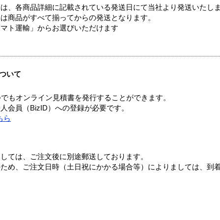
ては、各商品詳細に記載されている発送日にて当社より発送いたし
送は商品がすべて揃ってからの発送となります。
ヤマト運輸」からお選びいただけます
ついて
つでもオンライン見積書を発行することができます。
会員（BizID）への登録が必要です。
ちら
ましては、ご注文後に別途郵送しております。
のため、ご注文日時（土日祝にかかる場合等）によりましては、到