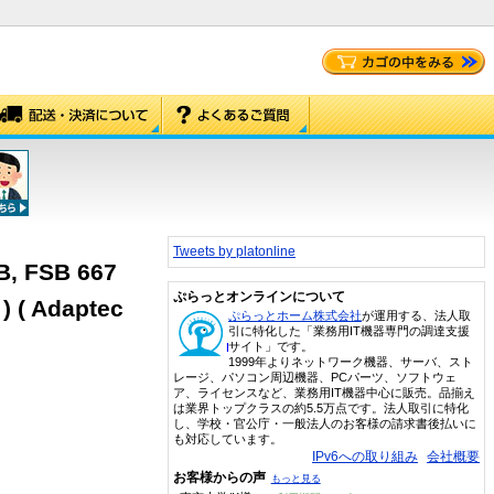
Tweets by platonline
B, FSB 667
ぷらっとオンラインについて
) ( Adaptec
ぷらっとホーム株式会社
が運用する、法人取
引に特化した「業務用IT機器専門の調達支援
サイト」です。
1999年よりネットワーク機器、サーバ、スト
レージ、パソコン周辺機器、PCパーツ、ソフトウェ
ア、ライセンスなど、業務用IT機器中心に販売。品揃え
は業界トップクラスの約5.5万点です。法人取引に特化
し、学校・官公庁・一般法人のお客様の請求書後払いに
も対応しています。
IPv6への取り組み
会社概要
お客様からの声
もっと見る