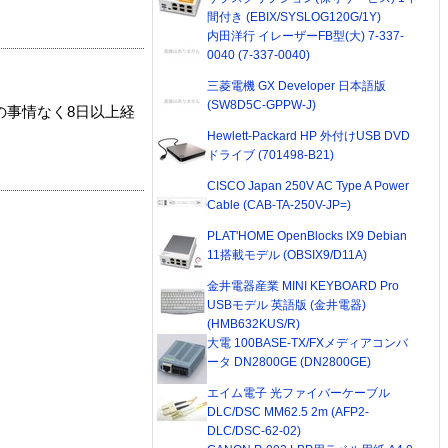
間付き (EBIX/SYSLOG120G/1Y)
内田洋行 イレーザーFB型(大) 7-337-
0040 (7-337-0040)
三菱電機 GX Developer 日本語版
(SW8D5C-GPPW-J)
の事情なく8日以上経
Hewlett-Packard HP 外付けUSB DVD
ドライブ (701498-B21)
CISCO Japan 250V AC Type A Power
Cable (CAB-TA-250V-JP=)
PLAT'HOME OpenBlocks IX9 Debian
11搭載モデル (OBSIX9/D11A)
金井電器産業 MINI KEYBOARD Pro
USBモデル 英語版 (金井電器)
(HMB632KUS/R)
大電 100BASE-TX/FXメディアコンバ
ータ DN2800GE (DN2800GE)
エイム電子 光ファイバーケーブル
DLC/DSC MM62.5 2m (AFP2-
DLC/DSC-62-02)