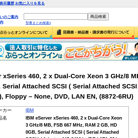
表示履歴
お気に入りを見る
払いのご案内
内
型番まとめ検索»
xSeries 460, 2 x Dual-Core Xeon 3 GHz/8 M
erial Attached SCSI ( Serial Attached SCSI 
3 ), Floppy – None, DVD, LAN EN, (8872-6RU)
ーカー
IBM
品名
IBM eServer xSeries 460, 2 x Dual-Core Xeon
3 GHz/8 MB, FSB 667 MHz, RAM 2 GB, HD
0GB, Serial Attached SCSI ( Serial Attached