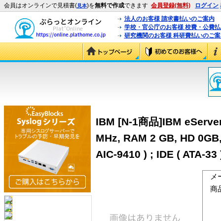
会員はオンラインで見積書(
)を
無料で作成
できます
会員登録(無料)
ログイン
見本
法人のお客様 請求書払いのご案内
学校・官公庁のお客様 校費・公費
研究機関のお客様 科研費払いのご案
IBM [N-1商品]IBM eServer 
MHz, RAM 2 GB, HD 0GB, S
AIC-9410 ) ; IDE ( ATA-3
メ
商