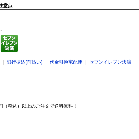
注意点
す。
｜
銀行振込(前払い)
｜
代金引換宅配便
｜
セブンイレブン決済
00円（税込）以上のご注文で送料無料！