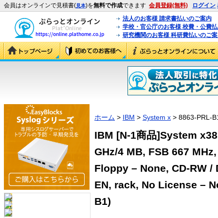
会員はオンラインで見積書(
)を
無料で作成
できます
会員登録(無料)
ログイン
見本
法人のお客様 請求書払いのご案内
学校・官公庁のお客様 校費・公費
研究機関のお客様 科研費払いのご案
ホーム
>
IBM
>
System x
> 8863-PRL-B
IBM [N-1商品]System x385
GHz/4 MB, FSB 667 MHz,
Floppy – None, CD-RW / 
EN, rack, No License – N
B1)