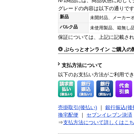
N-1商品には、商品状態に応じ
グレードの内容は以下の通りで
新品
未開封品、メーカー
バルク品
未使用製品、箱無
保証については、上記に記載さ
ぷらっとオンライン ご購入の
支払方法について
以下のお支払い方法がご利用で
売掛取引(後払い)
｜
銀行振込(後
換宅配便
｜
セブンイレブン決済
⇒
支払方法について詳しくはこ