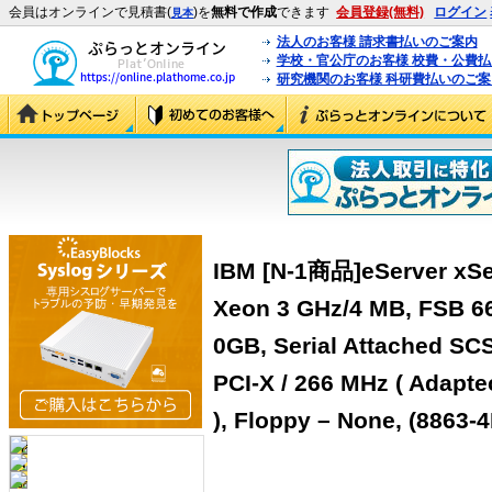
会員はオンラインで見積書(
)を
無料で作成
できます
会員登録(無料)
ログイン
見本
法人のお客様 請求書払いのご案内
学校・官公庁のお客様 校費・公費
研究機関のお客様 科研費払いのご案
IBM [N-1商品]eServer xSer
Xeon 3 GHz/4 MB, FSB 6
0GB, Serial Attached SCSI
PCI-X / 266 MHz ( Adaptec
), Floppy – None, (8863-