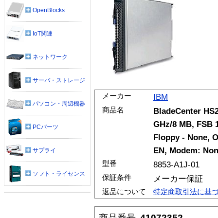
OpenBlocks
IoT関連
ネットワーク
サーバ・ストレージ
メーカー
IBM
パソコン・周辺機器
商品名
BladeCenter HS2
GHz/8 MB, FSB 
PCパーツ
Floppy - None, O
EN, Modem: None
サプライ
型番
8853-A1J-01
ソフト・ライセンス
保証条件
メーカー保証
返品について
特定商取引法に基
商品番号
41072352