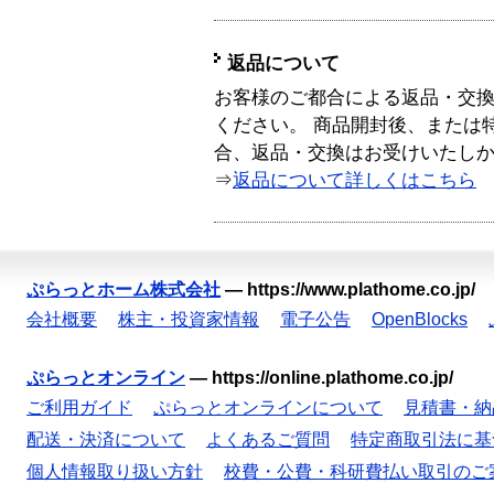
返品について
お客様のご都合による返品・交
ください。 商品開封後、または
合、返品・交換はお受けいたし
⇒
返品について詳しくはこちら
ぷらっとホーム株式会社
—
https://www.plathome.co.jp/
会社概要
株主・投資家情報
電子公告
OpenBlocks
ぷらっとオンライン
—
https://online.plathome.co.jp/
ご利用ガイド
ぷらっとオンラインについて
見積書・納
配送・決済について
よくあるご質問
特定商取引法に基
個人情報取り扱い方針
校費・公費・科研費払い取引のご