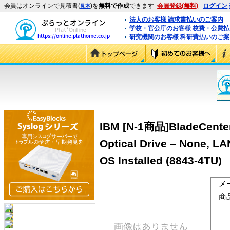
会員はオンラインで見積書(
)を
無料で作成
できます
会員登録(無料)
ログイン
見本
法人のお客様 請求書払いのご案内
学校・官公庁のお客様 校費・公費
研究機関のお客様 科研費払いのご案
IBM [N-1商品]BladeCenter
Optical Drive – None, LA
OS Installed (8843-4TU)
メ
商