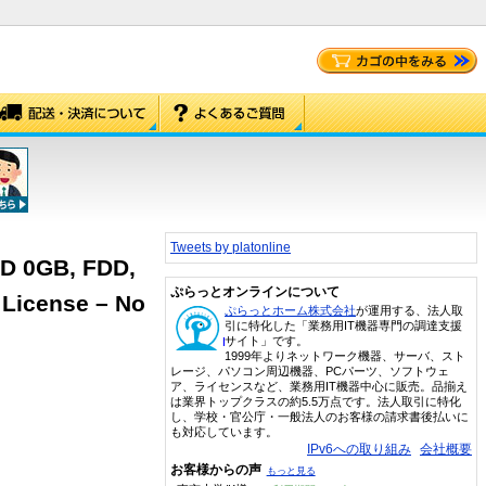
Tweets by platonline
HD 0GB, FDD,
ぷらっとオンラインについて
 License – No
ぷらっとホーム株式会社
が運用する、法人取
引に特化した「業務用IT機器専門の調達支援
サイト」です。
1999年よりネットワーク機器、サーバ、スト
レージ、パソコン周辺機器、PCパーツ、ソフトウェ
ア、ライセンスなど、業務用IT機器中心に販売。品揃え
は業界トップクラスの約5.5万点です。法人取引に特化
し、学校・官公庁・一般法人のお客様の請求書後払いに
も対応しています。
IPv6への取り組み
会社概要
お客様からの声
もっと見る