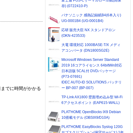
富士通 POS-Cサーマルロール紙(高保
存) (0722410-P)
パナソニック 感熱記録紙B4(6本入り)
UG-0001B4 (UG-0001B4)
応研 販売大臣 NX スタンドアロン
(OKN-423533)
大電 環境対応 1000BASE-T/X メディ
アコンバータ (DN1800SG2E)
Microsoft Windows Server Standard
2019 16コアライセンス 64bitWin対応
日本語版 5CAL付 DVDパッケージ
(P73-07691)
IDEC AUTO-ID SOLUTIONS バッテリ
ー BP-007 (BP-007)
着までに時間がかかる
TP-Link AX1800 壁面埋め込み型 Wi-Fi
6アクセスポイント (EAP615-WALL)
PLAT'HOME OpenBlocks IX9 Debian
10搭載モデル (OBSIX9/D10A)
PLAT'HOME EasyBlocks Syslog 120G
サブスクリプション(保守サービス) 1年