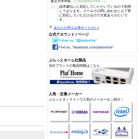
東京大学/K様
(ご利用期間2009年～)
“
請求書払いに対応していただいているので利用
しております。メールでの問い合わせにも丁寧
に対応していただけるので大変ありがたいで
す。
あなたの声をお寄せください!
公式アカウント / ページ
ぷらっとホーム社製品
当社ブランドの製品情報はこちら
人気・定番メーカー
ぷらっとオンラインで人気のメーカーをご紹介！