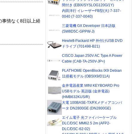
間付き (EBIX/SYSLOG120G/1Y)
内田洋行 イレーザーFB型(大) 7-337-
0040 (7-337-0040)
の事情なく8日以上経
三菱電機 GX Developer 日本語版
(SW8D5C-GPPW-J)
Hewlett-Packard HP 外付けUSB DVD
ドライブ (701498-B21)
CISCO Japan 250V AC Type A Power
Cable (CAB-TA-250V-JP=)
PLAT'HOME OpenBlocks IX9 Debian
11搭載モデル (OBSIX9/D11A)
金井電器産業 MINI KEYBOARD Pro
USBモデル 英語版 (金井電器)
(HMB632KUS/R)
大電 100BASE-TX/FXメディアコンバ
ータ DN2800GE (DN2800GE)
エイム電子 光ファイバーケーブル
DLC/DSC MM62.5 2m (AFP2-
DLC/DSC-62-02)