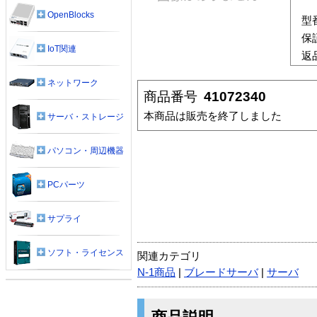
OpenBlocks
型
保
IoT関連
返
ネットワーク
商品番号
41072340
本商品は販売を終了しました
サーバ・ストレージ
パソコン・周辺機器
PCパーツ
サプライ
ソフト・ライセンス
関連カテゴリ
N-1商品
|
ブレードサーバ
|
サーバ