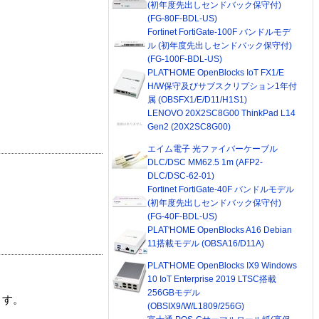
(初年度先出しセンドバック保守付)
(FG-80F-BDL-US)
Fortinet FortiGate-100F バンドルモデ
ル (初年度先出しセンドバック保守付)
(FG-100F-BDL-US)
PLAT'HOME OpenBlocks IoT FX1/E
H/W保守及びサブスクリプション1年付
属 (OBSFX1/E/D11/H1S1)
LENOVO 20X2SC8G00 ThinkPad L14
Gen2 (20X2SC8G00)
エイム電子 光ファイバーケーブル
DLC/DSC MM62.5 1m (AFP2-
DLC/DSC-62-01)
Fortinet FortiGate-40F バンドルモデル
(初年度先出しセンドバック保守付)
(FG-40F-BDL-US)
PLAT'HOME OpenBlocks A16 Debian
11搭載モデル (OBSA16/D11A)
PLAT'HOME OpenBlocks IX9 Windows
10 IoT Enterprise 2019 LTSC搭載
256GBモデル
ます。
(OBSIX9/W/L1809/256G)