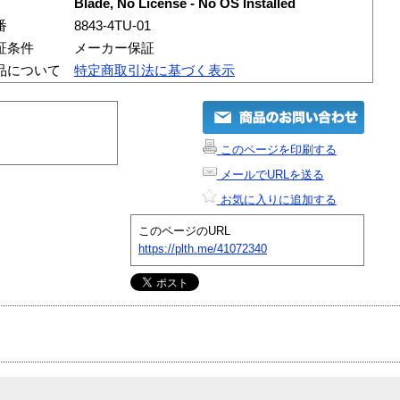
Blade, No License - No OS Installed
番
8843-4TU-01
証条件
メーカー保証
品について
特定商取引法に基づく表示
このページを印刷する
メールでURLを送る
お気に入りに追加する
このページのURL
https://plth.me/41072340