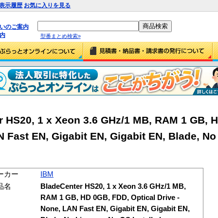
表示履歴
お気に入りを見る
払いのご案内
内
型番まとめ検索»
 HS20, 1 x Xeon 3.6 GHz/1 MB, RAM 1 GB, 
N Fast EN, Gigabit EN, Gigabit EN, Blade, No
ーカー
IBM
品名
BladeCenter HS20, 1 x Xeon 3.6 GHz/1 MB,
RAM 1 GB, HD 0GB, FDD, Optical Drive -
None, LAN Fast EN, Gigabit EN, Gigabit EN,