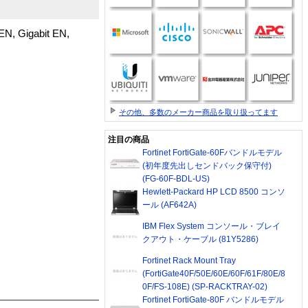
N, Gigabit EN,
その他、多数のメーカー商品を取り扱ってます
注目の商品
Fortinet FortiGate-60Fバンドルモデル
(初年度先出しセンドバック保守付)
(FG-60F-BDL-US)
Hewlett-Packard HP LCD 8500 コンソ
ール (AF642A)
IBM Flex System コンソール・ブレイ
クアウト・ケーブル (81Y5286)
Fortinet Rack Mount Tray
(FortiGate40F/50E/60E/60F/61F/80E/8
0F/FS-108E) (SP-RACKTRAY-02)
Fortinet FortiGate-80F バンドルモデル