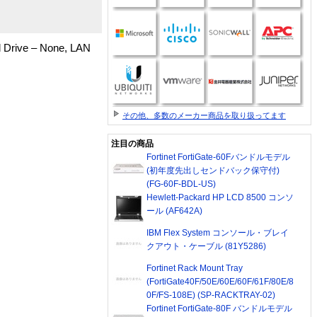
 Drive – None, LAN
その他、多数のメーカー商品を取り扱ってます
注目の商品
Fortinet FortiGate-60Fバンドルモデル
(初年度先出しセンドバック保守付)
(FG-60F-BDL-US)
Hewlett-Packard HP LCD 8500 コンソ
ール (AF642A)
IBM Flex System コンソール・ブレイ
クアウト・ケーブル (81Y5286)
Fortinet Rack Mount Tray
(FortiGate40F/50E/60E/60F/61F/80E/8
0F/FS-108E) (SP-RACKTRAY-02)
Fortinet FortiGate-80F バンドルモデル