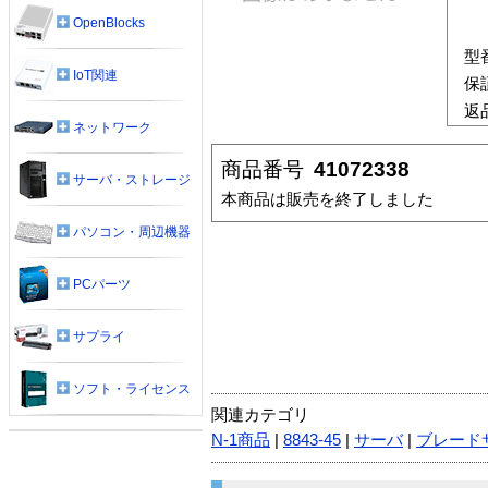
OpenBlocks
型
IoT関連
保
返
ネットワーク
商品番号
41072338
サーバ・ストレージ
本商品は販売を終了しました
パソコン・周辺機器
PCパーツ
サプライ
ソフト・ライセンス
関連カテゴリ
N-1商品
|
8843-45
|
サーバ
|
ブレード