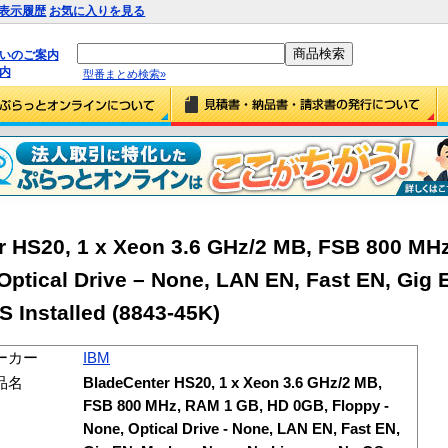
表示履歴
お気に入りを見る
払いのご案内
内
型番まとめ検索»
 HS20, 1 x Xeon 3.6 GHz/2 MB, FSB 800 MH
Optical Drive – None, LAN EN, Fast EN, Gig
 Installed (8843-45K)
ーカー
IBM
品名
BladeCenter HS20, 1 x Xeon 3.6 GHz/2 MB,
FSB 800 MHz, RAM 1 GB, HD 0GB, Floppy -
None, Optical Drive - None, LAN EN, Fast EN,