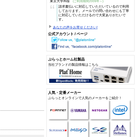
東京大学/K様
(ご利用期間2009年～)
“
請求書払いに対応していただいているので利用
しております。メールでの問い合わせにも丁寧
に対応していただけるので大変ありがたいで
す。
あなたの声をお寄せください!
公式アカウント / ページ
ぷらっとホーム社製品
当社ブランドの製品情報はこちら
人気・定番メーカー
ぷらっとオンラインで人気のメーカーをご紹介！