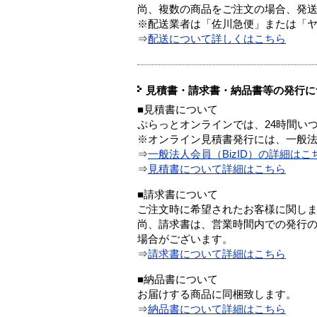
尚、複数の商品をご注文の場合、発
※配送業者は「佐川急便」または「
⇒
配送について詳しくはこちら
見積書・請求書・納品書等の発行に
■見積書について
ぷらっとオンラインでは、24時間い
※オンライン見積書発行には、一般法人
⇒
一般法人会員（BizID）の詳細はこ
⇒
見積書について詳細はこちら
■請求書について
ご注文時に希望されたお客様に関し
尚、請求書は、営業時間内での発行
場合がございます。
⇒
請求書について詳細はこちら
■納品書について
お届けする商品に同梱致します。
⇒
納品書について詳細はこちら