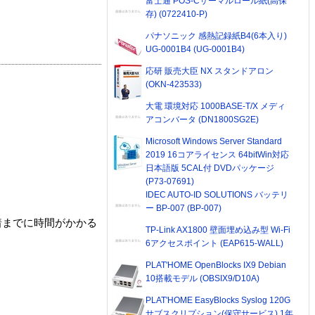
富士通 POS-Cサーマルロール紙(高保
存) (0722410-P)
パナソニック 感熱記録紙B4(6本入り)
UG-0001B4 (UG-0001B4)
応研 販売大臣 NX スタンドアロン
(OKN-423533)
大電 環境対応 1000BASE-T/X メディ
アコンバータ (DN1800SG2E)
Microsoft Windows Server Standard
2019 16コアライセンス 64bitWin対応
日本語版 5CAL付 DVDパッケージ
(P73-07691)
IDEC AUTO-ID SOLUTIONS バッテリ
ー BP-007 (BP-007)
着までに時間がかかる
TP-Link AX1800 壁面埋め込み型 Wi-Fi
6アクセスポイント (EAP615-WALL)
PLAT'HOME OpenBlocks IX9 Debian
10搭載モデル (OBSIX9/D10A)
PLAT'HOME EasyBlocks Syslog 120G
サブスクリプション(保守サービス) 1年