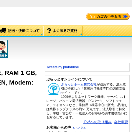
Tweets by platonline
z, RAM 1 GB,
ぷらっとオンラインについて
 EN, Modem:
ぷらっとホーム株式会社
が運用する、法人取
引に特化した「業務用IT機器専門の調達支援
サイト」です。
1999年よりネットワーク機器、サーバ、スト
レージ、パソコン周辺機器、PCパーツ、ソフトウェ
ア、ライセンスなど、業務用IT機器中心に販売。品揃え
は業界トップクラスの約5.5万点です。法人取引に特化
し、学校・官公庁・一般法人のお客様の請求書後払いに
も対応しています。
IPv6への取り組み
会社概要
お客様からの声
もっと見る