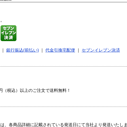
す。
｜
銀行振込(前払い)
｜
代金引換宅配便
｜
セブンイレブン決済
00円（税込）以上のご注文で送料無料！
ては、各商品詳細に記載されている発送日にて当社より発送いたし