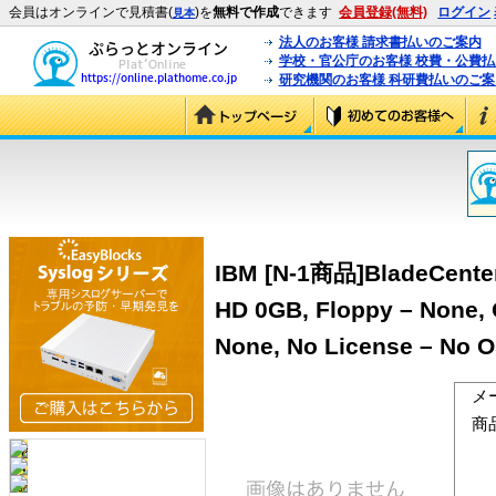
会員はオンラインで見積書(
)を
無料で作成
できます
会員登録(無料)
ログイン
見本
法人のお客様 請求書払いのご案内
学校・官公庁のお客様 校費・公費
研究機関のお客様 科研費払いのご案
IBM [N-1商品]BladeCenter
HD 0GB, Floppy – None, 
None, No License – No OS
メ
商