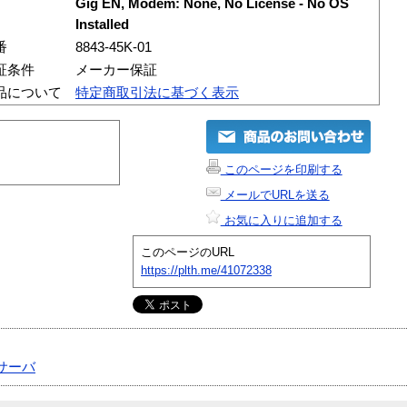
Gig EN, Modem: None, No License - No OS
Installed
番
8843-45K-01
証条件
メーカー保証
品について
特定商取引法に基づく表示
このページを印刷する
メールでURLを送る
お気に入りに追加する
このページのURL
https://plth.me/41072338
サーバ