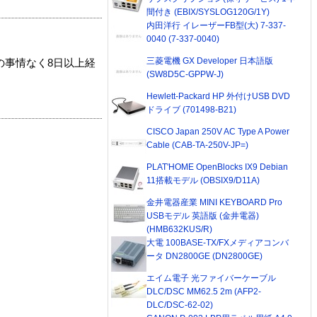
間付き (EBIX/SYSLOG120G/1Y)
内田洋行 イレーザーFB型(大) 7-337-
0040 (7-337-0040)
三菱電機 GX Developer 日本語版
の事情なく8日以上経
(SW8D5C-GPPW-J)
Hewlett-Packard HP 外付けUSB DVD
ドライブ (701498-B21)
CISCO Japan 250V AC Type A Power
Cable (CAB-TA-250V-JP=)
PLAT'HOME OpenBlocks IX9 Debian
11搭載モデル (OBSIX9/D11A)
金井電器産業 MINI KEYBOARD Pro
USBモデル 英語版 (金井電器)
(HMB632KUS/R)
大電 100BASE-TX/FXメディアコンバ
ータ DN2800GE (DN2800GE)
エイム電子 光ファイバーケーブル
DLC/DSC MM62.5 2m (AFP2-
DLC/DSC-62-02)