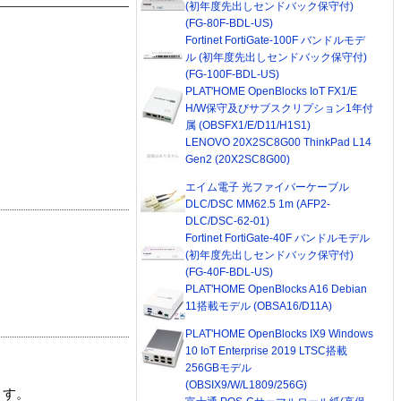
(初年度先出しセンドバック保守付)
(FG-80F-BDL-US)
Fortinet FortiGate-100F バンドルモデ
ル (初年度先出しセンドバック保守付)
(FG-100F-BDL-US)
PLAT'HOME OpenBlocks IoT FX1/E
H/W保守及びサブスクリプション1年付
属 (OBSFX1/E/D11/H1S1)
LENOVO 20X2SC8G00 ThinkPad L14
Gen2 (20X2SC8G00)
エイム電子 光ファイバーケーブル
DLC/DSC MM62.5 1m (AFP2-
DLC/DSC-62-01)
Fortinet FortiGate-40F バンドルモデル
(初年度先出しセンドバック保守付)
(FG-40F-BDL-US)
PLAT'HOME OpenBlocks A16 Debian
11搭載モデル (OBSA16/D11A)
PLAT'HOME OpenBlocks IX9 Windows
10 IoT Enterprise 2019 LTSC搭載
256GBモデル
(OBSIX9/W/L1809/256G)
ます。