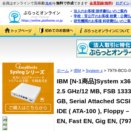
会員はオンラインで見積書(
)を
無料で作成
できます
会員登録(無料)
ログイン
見本
法人のお客様 請求書払いのご案内
学校・官公庁のお客様 校費・公費
研究機関のお客様 科研費払いのご案
ホーム
>
IBM
>
System x
> 7979-BCG-0
IBM [N-1商品]System x365
2.5 GHz/12 MB, FSB 1333
GB, Serial Attached SCSI
IDE ( ATA-100 ), Floppy 
EN, Fast EN, Gig EN, (7