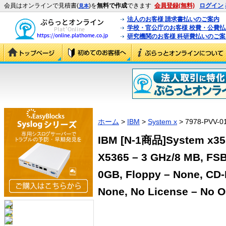
会員はオンラインで見積書(
)を
無料で作成
できます
会員登録(無料)
ログイン
見本
法人のお客様 請求書払いのご案内
学校・官公庁のお客様 校費・公費
研究機関のお客様 科研費払いのご案
ホーム
>
IBM
>
System x
> 7978-PVV-0
IBM [N-1商品]System x355
X5365 – 3 GHz/8 MB, FS
0GB, Floppy – None, CD
None, No License – No O