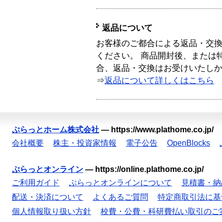
返品について
お客様のご都合による返品・交
ください。 商品開封後、または
合、返品・交換はお受けいたし
⇒
返品について詳しくはこちら
ぷらっとホーム株式会社
—
https://www.plathome.co.jp/
会社概要
株主・投資家情報
電子公告
OpenBlocks
ぷらっとオンライン
—
https://online.plathome.co.jp/
ご利用ガイド
ぷらっとオンラインについて
見積書・納
配送・決済について
よくあるご質問
特定商取引法に基
個人情報取り扱い方針
校費・公費・科研費払い取引のご