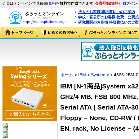
会員はオンラインで見積書(
)を
無料で作成
できます
会員登録(無料)
ログイン
見本
法人のお客様 請求書払いのご案内
学校・官公庁のお客様 校費・公費
研究機関のお客様 科研費払いのご案
ホーム
>
IBM
>
System x
> 4365-2BM-0
IBM [N-1商品]System x325
GHz/4 MB, FSB 800 MHz,
Serial ATA ( Serial ATA-300
Floppy – None, CD-RW / 
EN, rack, No License – (