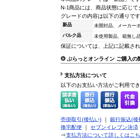
N-1商品には、商品状態に応じ
グレードの内容は以下の通りで
新品
未開封品、メーカー
バルク品
未使用製品、箱無
保証については、上記に記載さ
ぷらっとオンライン ご購入の
支払方法について
以下のお支払い方法がご利用で
売掛取引(後払い)
｜
銀行振込(後
換宅配便
｜
セブンイレブン決済
⇒
支払方法について詳しくはこ