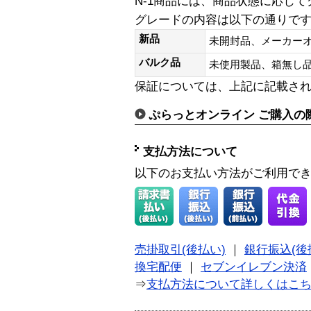
N-1商品には、商品状態に応じ
グレードの内容は以下の通りで
新品
未開封品、メーカー
バルク品
未使用製品、箱無
保証については、上記に記載さ
ぷらっとオンライン ご購入の
支払方法について
以下のお支払い方法がご利用で
売掛取引(後払い)
｜
銀行振込(後
換宅配便
｜
セブンイレブン決済
⇒
支払方法について詳しくはこ