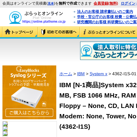
会員はオンラインで見積書(
)を
無料で作成
できます
会員登録(無料)
ログイン
見本
法人のお客様 請求書払いのご案内
学校・官公庁のお客様 校費・公費
研究機関のお客様 科研費払いのご案
ホーム
>
IBM
>
System x
> 4362-I1S-01
IBM [N-1商品]System x320
MB, FSB 1066 MHz, RAM 
Floppy – None, CD, LAN 
Modem: None, Tower, No 
(4362-I1S)