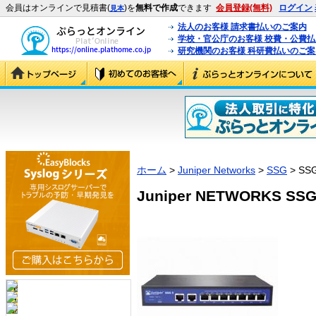
会員はオンラインで見積書(
)を
無料で作成
できます
会員登録(無料)
ログイン
見本
法人のお客様 請求書払いのご案内
学校・官公庁のお客様 校費・公費
研究機関のお客様 科研費払いのご案
ホーム
>
Juniper Networks
>
SSG
> SSG
Juniper NETWORKS SSG-