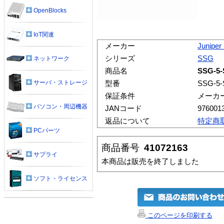
OpenBlocks
IoT関連
メーカー
Junipe
シリーズ
SSG
ネットワーク
商品名
SSG-5
サーバ・ストレージ
型番
SSG-5-
保証条件
メーカ
パソコン・周辺機器
JANコード
976001
返品について
特定商
PCパーツ
商品番号
41072163
サプライ
本商品は販売を終了しました
ソフト・ライセンス
このページを印刷する