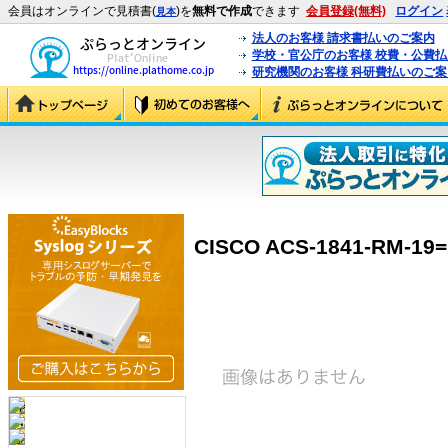
会員はオンラインで見積書(
)を
無料で作成
できます
会員登録(無料)
ログイン
見本
法人のお客様 請求書払いのご案内
学校・官公庁のお客様 校費・公費
研究機関のお客様 科研費払いのご案
CISCO ACS-1841-RM-19=