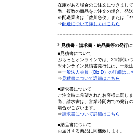
在庫がある場合のご注文につきまし
尚、複数の商品をご注文の場合、発
※配送業者は「佐川急便」または「
⇒
配送について詳しくはこちら
見積書・請求書・納品書等の発行に
■見積書について
ぷらっとオンラインでは、24時間い
※オンライン見積書発行には、一般法人
⇒
一般法人会員（BizID）の詳細はこ
⇒
見積書について詳細はこちら
■請求書について
ご注文時に希望されたお客様に関し
尚、請求書は、営業時間内での発行
場合がございます。
⇒
請求書について詳細はこちら
■納品書について
お届けする商品に同梱致します。