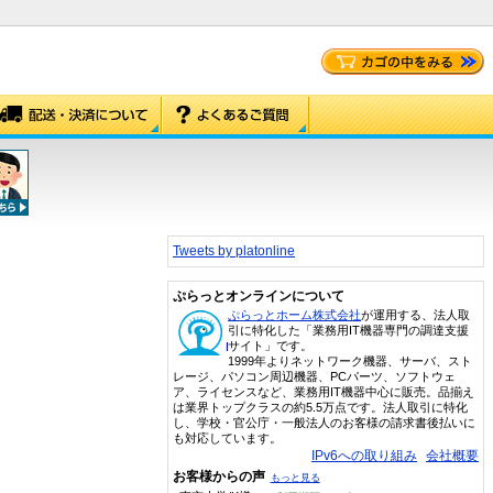
Tweets by platonline
ぷらっとオンラインについて
ぷらっとホーム株式会社
が運用する、法人取
引に特化した「業務用IT機器専門の調達支援
サイト」です。
1999年よりネットワーク機器、サーバ、スト
レージ、パソコン周辺機器、PCパーツ、ソフトウェ
ア、ライセンスなど、業務用IT機器中心に販売。品揃え
は業界トップクラスの約5.5万点です。法人取引に特化
し、学校・官公庁・一般法人のお客様の請求書後払いに
も対応しています。
IPv6への取り組み
会社概要
お客様からの声
もっと見る