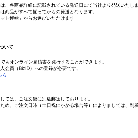
ては、各商品詳細に記載されている発送日にて当社より発送いたし
送は商品がすべて揃ってからの発送となります。
ヤマト運輸」からお選びいただけます
ついて
つでもオンライン見積書を発行することができます。
会員（BizID）への登録が必要です。
ちら
ましては、ご注文後に別途郵送しております。
のため、ご注文日時（土日祝にかかる場合等）によりましては、到