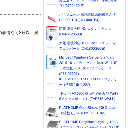
富士通 POS-Cサーマルロール紙(高保
存) (0722410-P)
パナソニック 感熱記録紙B4(6本入り)
UG-0001B4 (UG-0001B4)
応研 販売大臣 NX スタンドアロン
の事情なく8日以上経
(OKN-423533)
大電 環境対応 1000BASE-T/X メディ
アコンバータ (DN1800SG2E)
Microsoft Windows Server Standard
2019 16コアライセンス 64bitWin対応
日本語版 5CAL付 DVDパッケージ
(P73-07691)
IDEC AUTO-ID SOLUTIONS バッテリ
ー BP-007 (BP-007)
TP-Link AX1800 壁面埋め込み型 Wi-Fi
6アクセスポイント (EAP615-WALL)
PLAT'HOME OpenBlocks IX9 Debian
10搭載モデル (OBSIX9/D10A)
PLAT'HOME EasyBlocks Syslog 120G
サブスクリプション(保守サービス) 1年