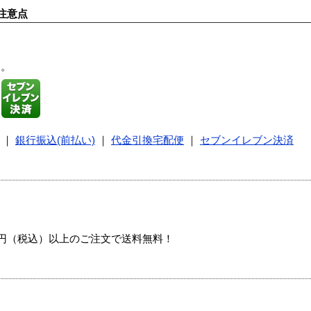
注意点
す。
｜
銀行振込(前払い)
｜
代金引換宅配便
｜
セブンイレブン決済
00円（税込）以上のご注文で送料無料！