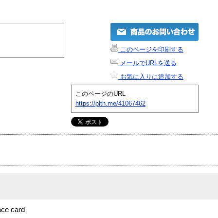
このページを印刷する
メールでURLを送る
お気に入りに追加する
このページのURL
https://plth.me/41067462
ace card