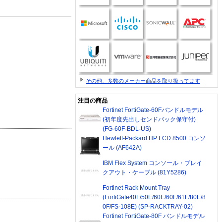
その他、多数のメーカー商品を取り扱ってます
注目の商品
Fortinet FortiGate-60Fバンドルモデル
(初年度先出しセンドバック保守付)
(FG-60F-BDL-US)
Hewlett-Packard HP LCD 8500 コンソ
ール (AF642A)
IBM Flex System コンソール・ブレイ
クアウト・ケーブル (81Y5286)
Fortinet Rack Mount Tray
(FortiGate40F/50E/60E/60F/61F/80E/8
0F/FS-108E) (SP-RACKTRAY-02)
Fortinet FortiGate-80F バンドルモデル