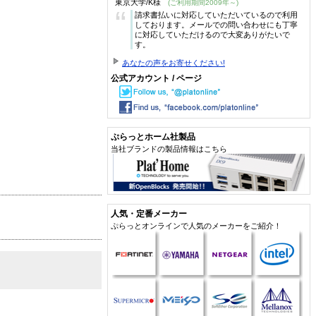
東京大学/K様
(ご利用期間2009年～)
“
請求書払いに対応していただいているので利用
しております。メールでの問い合わせにも丁寧
に対応していただけるので大変ありがたいで
す。
あなたの声をお寄せください!
公式アカウント / ページ
ぷらっとホーム社製品
当社ブランドの製品情報はこちら
人気・定番メーカー
ぷらっとオンラインで人気のメーカーをご紹介！