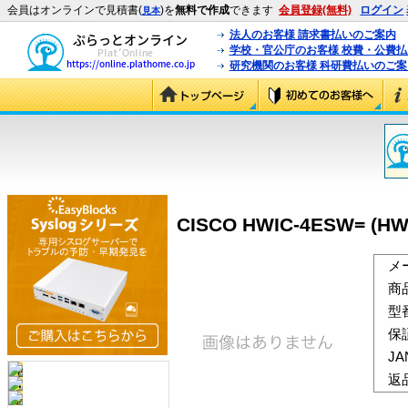
会員はオンラインで見積書(
)を
無料で作成
できます
会員登録(無料)
ログイン
見本
法人のお客様 請求書払いのご案内
学校・官公庁のお客様 校費・公費
研究機関のお客様 科研費払いのご案
CISCO HWIC-4ESW= (HW
メ
商
型
保
J
返