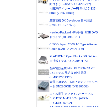
間付き (EBIX/SYSLOG120G/1Y)
内田洋行 イレーザーFB型(大) 7-337-
0040 (7-337-0040)
三菱電機 GX Developer 日本語版
(SW8D5C-GPPW-J)
Hewlett-Packard HP 外付けUSB DVD
ドライブ (701498-B21)
CISCO Japan 250V AC Type A Power
Cable (CAB-TA-250V-JP=)
PLAT'HOME OpenBlocks IX9 Debian
11搭載モデル (OBSIX9/D11A)
金井電器産業 MINI KEYBOARD Pro
USBモデル 英語版 (金井電器)
(HMB632KUS/R)
大電 100BASE-TX/FXメディアコンバ
ータ DN2800GE (DN2800GE)
エイム電子 光ファイバーケーブル
DLC/DSC MM62.5 2m (AFP2-
DLC/DSC-62-02)