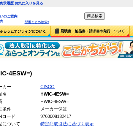
表示履歴
お気に入りを見る
払いのご案内
内
型番まとめ検索»
IC-4ESW=)
ーカー
CISCO
品名
HWIC-4ESW=
番
HWIC-4ESW=
証条件
メーカー保証
ANコード
9760008132417
品について
特定商取引法に基づく表示